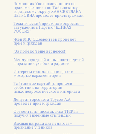
Помощник Уполномоченного по
правам человека по Тайгинскому
городскому округу ХАН СВЕТЛАНА
ПЕТРОВНА проведет прием граждан
Тематический прием по вопросам
вступления в Партию "ЕДИНАЯ
РОССИЯ"
Член МПС С.Дементьев проведет
прием граждан
"За победой еще вернемся!"
Международный день защиты детей
– праздник улыбок и радости
Интересы граждан защищают и
молодые парламентарии
Тайгинские партийцы провели
субботник на территории
психоневрологического интерната
Депутат горсовета Трусов А.А.
проведет прием граждан
Студенты из числа актива ТИЖТа
получили именные стипендии
Высшая награда для педагога –
признание учеников