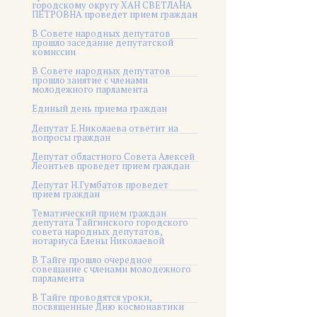
городскому округу ХАН СВЕТЛАНА
ПЕТРОВНА проведет прием граждан
В Совете народных депутатов
прошло заседание депутатской
комиссии
В Совете народных депутатов
прошло занятие с членами
молодежного парламента
Единый день приема граждан
Депутат Е.Николаева ответит на
вопросы граждан
Депутат областного Совета Алексей
Леонтьев проведет прием граждан
Депутат Н.Гумбатов проведет
прием граждан
Тематический прием граждан
депутата Тайгинского городского
совета народных депутатов,
нотариуса Елены Николаевой
В Тайге прошло очередное
совещание с членами молодежного
парламента
В Тайге проводятся уроки,
посвященные Дню космонавтики