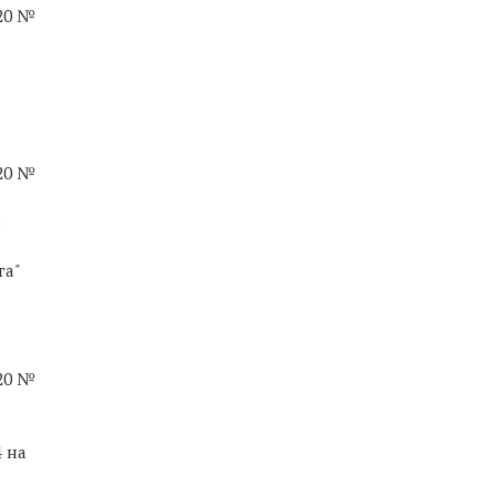
020 №
020 №
в
га"
020 №
4 на