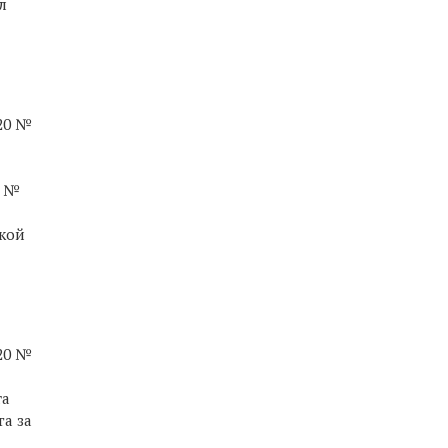
л
020 №
а №
кой
020 №
та
га за