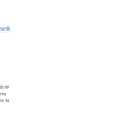
лей
020 №
ета
га за