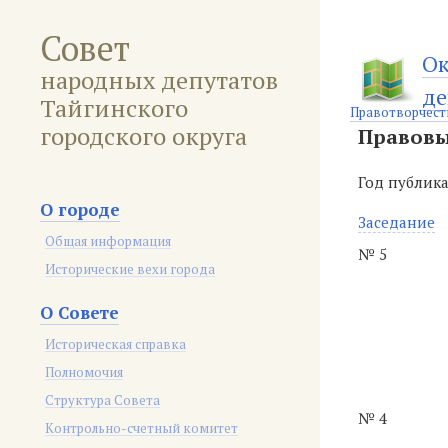
Совет
Ок
народных депутатов
де
Тайгинского
Правотворчест
городского округа
Правовы
Год публик
О городе
Заседание
Общая информация
№ 5
Исторические вехи города
О Совете
Историческая справка
Полномочия
Структура Совета
№ 4
Контрольно-счетный комитет