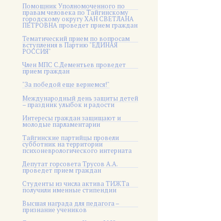
Помощник Уполномоченного по
правам человека по Тайгинскому
городскому округу ХАН СВЕТЛАНА
ПЕТРОВНА проведет прием граждан
Тематический прием по вопросам
вступления в Партию "ЕДИНАЯ
РОССИЯ"
Член МПС С.Дементьев проведет
прием граждан
"За победой еще вернемся!"
Международный день защиты детей
– праздник улыбок и радости
Интересы граждан защищают и
молодые парламентарии
Тайгинские партийцы провели
субботник на территории
психоневрологического интерната
Депутат горсовета Трусов А.А.
проведет прием граждан
Студенты из числа актива ТИЖТа
получили именные стипендии
Высшая награда для педагога –
признание учеников