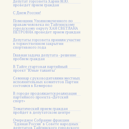
Депутат горсовета Харин М.Ю.
проведет прием граждан
С Днем России!
Помощник Уполномоченного по
правам человека по Тайгинскому
городскому округу ХАН СВЕТЛАНА
ПЕТРОВНА проведет прием граждан
Депутаты горсовета приняли участие
в торжественном закрытии
спортивного года
Главная задача депутата - решение
проблем граждан
В Тайге стартовал партийный
проект "Юные таланты"
Семинар с руководителями местных
исполнительных комитетов Партии
состоялся в Кемерово
В городе продолжается реализация
партийного проекта «Детский
спорт»
Тематический прием граждан
пройдет в депутатском центре
Очередное Собрание фракции
"Единая Россия" в Совете народных
депутатов Тайгинского городского