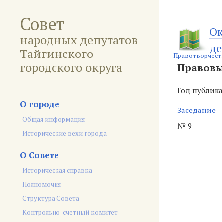
Совет
Ок
народных депутатов
де
Тайгинского
Правотворчест
городского округа
Правовы
Год публик
О городе
Заседание
Общая информация
№ 9
Исторические вехи города
О Совете
Историческая справка
Полномочия
Структура Совета
Контрольно-счетный комитет