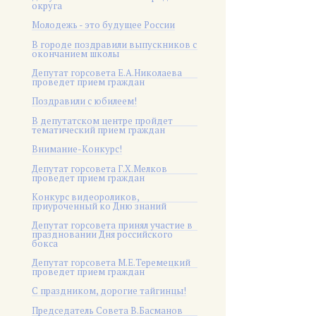
округа
Молодежь - это будущее России
В городе поздравили выпускников с
окончанием школы
Депутат горсовета Е.А.Николаева
проведет прием граждан
Поздравили с юбилеем!
В депутатском центре пройдет
тематический прием граждан
Внимание-Конкурс!
Депутат горсовета Г.Х.Мелков
проведет прием граждан
Конкурс видеороликов,
приуроченный ко Дню знаний
Депутат горсовета принял участие в
праздновании Дня российского
бокса
Депутат горсовета М.Е.Теремецкий
проведет прием граждан
С праздником, дорогие тайгинцы!
Председатель Совета В.Басманов