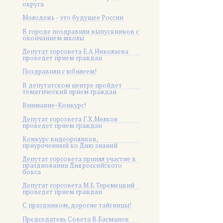
округа
Молодежь - это будущее России
В городе поздравили выпускников с
окончанием школы
Депутат горсовета Е.А.Николаева
проведет прием граждан
Поздравили с юбилеем!
В депутатском центре пройдет
тематический прием граждан
Внимание-Конкурс!
Депутат горсовета Г.Х.Мелков
проведет прием граждан
Конкурс видеороликов,
приуроченный ко Дню знаний
Депутат горсовета принял участие в
праздновании Дня российского
бокса
Депутат горсовета М.Е.Теремецкий
проведет прием граждан
С праздником, дорогие тайгинцы!
Председатель Совета В.Басманов