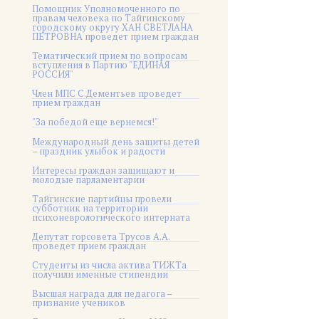
Помощник Уполномоченного по
правам человека по Тайгинскому
городскому округу ХАН СВЕТЛАНА
ПЕТРОВНА проведет прием граждан
Тематический прием по вопросам
вступления в Партию "ЕДИНАЯ
РОССИЯ"
Член МПС С.Дементьев проведет
прием граждан
"За победой еще вернемся!"
Международный день защиты детей
– праздник улыбок и радости
Интересы граждан защищают и
молодые парламентарии
Тайгинские партийцы провели
субботник на территории
психоневрологического интерната
Депутат горсовета Трусов А.А.
проведет прием граждан
Студенты из числа актива ТИЖТа
получили именные стипендии
Высшая награда для педагога –
признание учеников