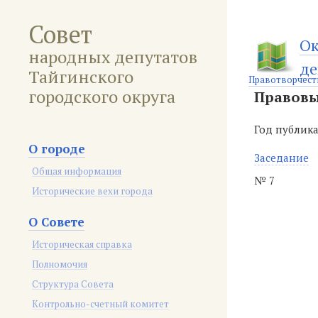
Совет
Ок
народных депутатов
де
Тайгинского
Правотворчест
городского округа
Правовы
Год публик
О городе
Заседание
Общая информация
№ 7
Исторические вехи города
О Совете
Историческая справка
Полномочия
Структура Совета
Контрольно-счетный комитет