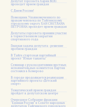
Депутат горсовета Харин М.Ю.
проведет прием граждан
С Днем России!
Помощник Уполномоченного по
правам человека по Тайгинскому
городскому округу ХАН СВЕТЛАНА
ПЕТРОВНА проведет прием граждан
Депутаты горсовета приняли участие
в торжественном закрытии
спортивного года
Главная задача депутата - решение
проблем граждан
В Тайге стартовал партийный
проект "Юные таланты"
Семинар с руководителями местных
исполнительных комитетов Партии
состоялся в Кемерово
В городе продолжается реализация
партийного проекта «Детский
спорт»
Тематический прием граждан
пройдет в депутатском центре
Очередное Собрание фракции
"Единая Россия" в Совете народных
депутатов Тайгинского городского