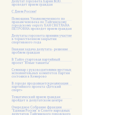
Депутат горсовета Харин М.Ю.
проведет прием граждан
С Днем России!
Помощник Уполномоченного по
правам человека по Тайгинскому
городскому округу ХАН СВЕТЛАНА
ПЕТРОВНА проведет прием граждан
Депутаты горсовета приняли участие
в торжественном закрытии
спортивного года
Главная задача депутата - решение
проблем граждан
В Тайге стартовал партийный
проект "Юные таланты"
Семинар с руководителями местных
исполнительных комитетов Партии
состоялся в Кемерово
В городе продолжается реализация
партийного проекта «Детский
спорт»
Тематический прием граждан
пройдет в депутатском центре
Очередное Собрание фракции
"Единая Россия" в Совете народных
депутатов Тайгинского городского