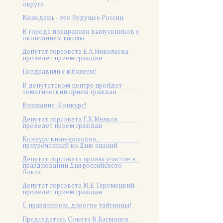
округа
Молодежь - это будущее России
В городе поздравили выпускников с
окончанием школы
Депутат горсовета Е.А.Николаева
проведет прием граждан
Поздравили с юбилеем!
В депутатском центре пройдет
тематический прием граждан
Внимание-Конкурс!
Депутат горсовета Г.Х.Мелков
проведет прием граждан
Конкурс видеороликов,
приуроченный ко Дню знаний
Депутат горсовета принял участие в
праздновании Дня российского
бокса
Депутат горсовета М.Е.Теремецкий
проведет прием граждан
С праздником, дорогие тайгинцы!
Председатель Совета В.Басманов