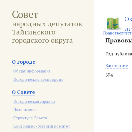
Совет
Ок
народных депутатов
де
Тайгинского
Правотворчест
городского округа
Правовы
Год публик
О городе
Заседание
Общая информация
№4
Исторические вехи города
О Совете
Историческая справка
Полномочия
Структура Совета
Контрольно-счетный комитет