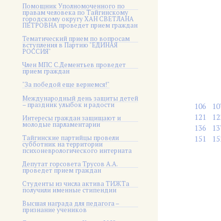
Помощник Уполномоченного по
правам человека по Тайгинскому
городскому округу ХАН СВЕТЛАНА
ПЕТРОВНА проведет прием граждан
Тематический прием по вопросам
вступления в Партию "ЕДИНАЯ
РОССИЯ"
Член МПС С.Дементьев проведет
прием граждан
"За победой еще вернемся!"
Международный день защиты детей
– праздник улыбок и радости
106
10
121
12
Интересы граждан защищают и
молодые парламентарии
136
13
Тайгинские партийцы провели
151
15
субботник на территории
психоневрологического интерната
Депутат горсовета Трусов А.А.
проведет прием граждан
Студенты из числа актива ТИЖТа
получили именные стипендии
Высшая награда для педагога –
признание учеников