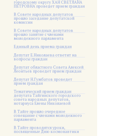
городскому округу ХАН СВЕТЛАНА
ПЕТРОВНА проведет прием граждан
В Совете народных депутатов
прошло заседание депутатской
комиссии
В Совете народных депутатов
прошло занятие с членами
молодежного парламента
Единый день приема граждан
Депутат Е.Николаева ответит на
вопросы граждан
Депутат областного Совета Алексей
Леонтьев проведет прием граждан
Депутат Н.Гумбатов проведет
прием граждан
Тематический прием граждан
депутата Тайгинского городского
совета народных депутатов,
нотариуса Елены Николаевой
В Тайге прошло очередное
совещание с членами молодежного
парламента
В Тайге проводятся уроки,
посвященные Дню космонавтики