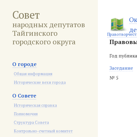
Совет
Ок
народных депутатов
де
Тайгинского
Правотворчест
городского округа
Правовы
Год публик
О городе
Заседание
Общая информация
№ 5
Исторические вехи города
О Совете
Историческая справка
Полномочия
Структура Совета
Контрольно-счетный комитет