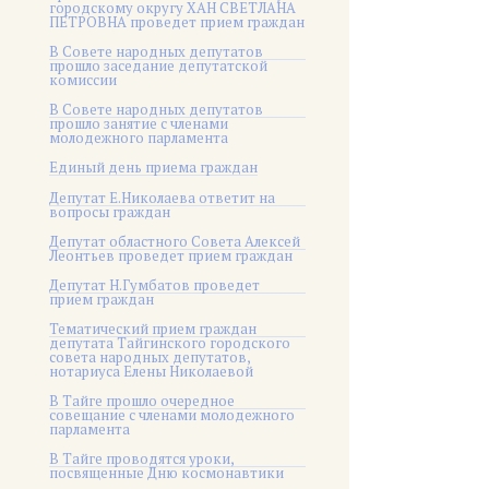
городскому округу ХАН СВЕТЛАНА
ПЕТРОВНА проведет прием граждан
В Совете народных депутатов
прошло заседание депутатской
комиссии
В Совете народных депутатов
прошло занятие с членами
молодежного парламента
Единый день приема граждан
Депутат Е.Николаева ответит на
вопросы граждан
Депутат областного Совета Алексей
Леонтьев проведет прием граждан
Депутат Н.Гумбатов проведет
прием граждан
Тематический прием граждан
депутата Тайгинского городского
совета народных депутатов,
нотариуса Елены Николаевой
В Тайге прошло очередное
совещание с членами молодежного
парламента
В Тайге проводятся уроки,
посвященные Дню космонавтики