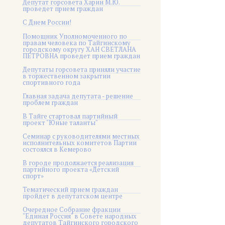
Депутат горсовета Харин М.Ю.
проведет прием граждан
С Днем России!
Помощник Уполномоченного по
правам человека по Тайгинскому
городскому округу ХАН СВЕТЛАНА
ПЕТРОВНА проведет прием граждан
Депутаты горсовета приняли участие
в торжественном закрытии
спортивного года
Главная задача депутата - решение
проблем граждан
В Тайге стартовал партийный
проект "Юные таланты"
Семинар с руководителями местных
исполнительных комитетов Партии
состоялся в Кемерово
В городе продолжается реализация
партийного проекта «Детский
спорт»
Тематический прием граждан
пройдет в депутатском центре
Очередное Собрание фракции
"Единая Россия" в Совете народных
депутатов Тайгинского городского