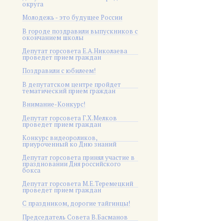
округа
Молодежь - это будущее России
В городе поздравили выпускников с
окончанием школы
Депутат горсовета Е.А.Николаева
проведет прием граждан
Поздравили с юбилеем!
В депутатском центре пройдет
тематический прием граждан
Внимание-Конкурс!
Депутат горсовета Г.Х.Мелков
проведет прием граждан
Конкурс видеороликов,
приуроченный ко Дню знаний
Депутат горсовета принял участие в
праздновании Дня российского
бокса
Депутат горсовета М.Е.Теремецкий
проведет прием граждан
С праздником, дорогие тайгинцы!
Председатель Совета В.Басманов