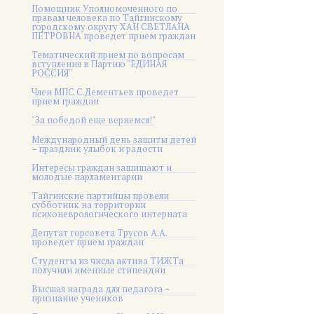
Помощник Уполномоченного по
правам человека по Тайгинскому
городскому округу ХАН СВЕТЛАНА
ПЕТРОВНА проведет прием граждан
Тематический прием по вопросам
вступления в Партию "ЕДИНАЯ
РОССИЯ"
Член МПС С.Дементьев проведет
прием граждан
"За победой еще вернемся!"
Международный день защиты детей
– праздник улыбок и радости
Интересы граждан защищают и
молодые парламентарии
Тайгинские партийцы провели
субботник на территории
психоневрологического интерната
Депутат горсовета Трусов А.А.
проведет прием граждан
Студенты из числа актива ТИЖТа
получили именные стипендии
Высшая награда для педагога –
признание учеников