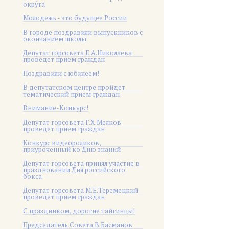
округа
Молодежь - это будущее России
В городе поздравили выпускников с
окончанием школы
Депутат горсовета Е.А.Николаева
проведет прием граждан
Поздравили с юбилеем!
В депутатском центре пройдет
тематический прием граждан
Внимание-Конкурс!
Депутат горсовета Г.Х.Мелков
проведет прием граждан
Конкурс видеороликов,
приуроченный ко Дню знаний
Депутат горсовета принял участие в
праздновании Дня российского
бокса
Депутат горсовета М.Е.Теремецкий
проведет прием граждан
С праздником, дорогие тайгинцы!
Председатель Совета В.Басманов