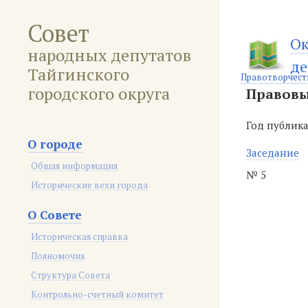
Совет
Ок
народных депутатов
де
Тайгинского
Правотворчест
городского округа
Правовы
Год публик
О городе
Заседание
Общая информация
№ 5
Исторические вехи города
О Совете
Историческая справка
Полномочия
Структура Совета
Контрольно-счетный комитет