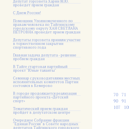
Депутат горсовета Харин М.Ю.
проведет прием граждан
С Днем России!
Помощник Уполномоченного по
правам человека по Тайгинскому
городскому округу ХАН СВЕТЛАНА
ПЕТРОВНА проведет прием граждан
Депутаты горсовета приняли участие
в торжественном закрытии
спортивного года
Главная задача депутата - решение
проблем граждан
В Тайге стартовал партийный
проект "Юные таланты"
Семинар с руководителями местных
исполнительных комитетов Партии
состоялся в Кемерово
В городе продолжается реализация
70
71
партийного проекта «Детский
90
91
спорт»
107
10
Тематический прием граждан
пройдет в депутатском центре
Очередное Собрание фракции
"Единая Россия" в Совете народных
депутатов Тайгинского городского