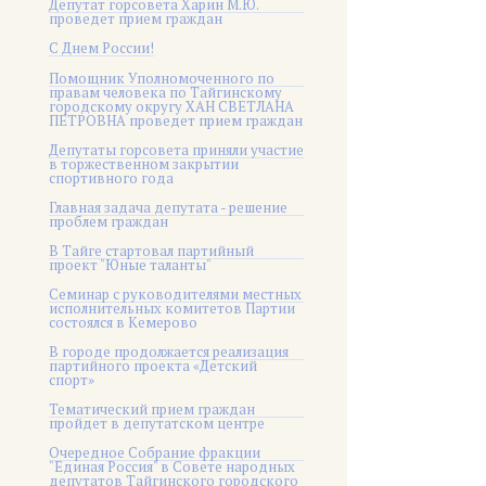
Депутат горсовета Харин М.Ю.
проведет прием граждан
С Днем России!
Помощник Уполномоченного по
правам человека по Тайгинскому
городскому округу ХАН СВЕТЛАНА
ПЕТРОВНА проведет прием граждан
Депутаты горсовета приняли участие
в торжественном закрытии
спортивного года
Главная задача депутата - решение
проблем граждан
В Тайге стартовал партийный
проект "Юные таланты"
Семинар с руководителями местных
исполнительных комитетов Партии
состоялся в Кемерово
В городе продолжается реализация
партийного проекта «Детский
спорт»
Тематический прием граждан
пройдет в депутатском центре
Очередное Собрание фракции
"Единая Россия" в Совете народных
депутатов Тайгинского городского