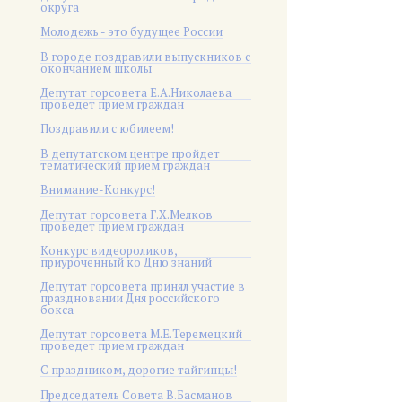
округа
Молодежь - это будущее России
В городе поздравили выпускников с
окончанием школы
Депутат горсовета Е.А.Николаева
проведет прием граждан
Поздравили с юбилеем!
В депутатском центре пройдет
тематический прием граждан
Внимание-Конкурс!
Депутат горсовета Г.Х.Мелков
проведет прием граждан
Конкурс видеороликов,
приуроченный ко Дню знаний
Депутат горсовета принял участие в
праздновании Дня российского
бокса
Депутат горсовета М.Е.Теремецкий
проведет прием граждан
С праздником, дорогие тайгинцы!
Председатель Совета В.Басманов