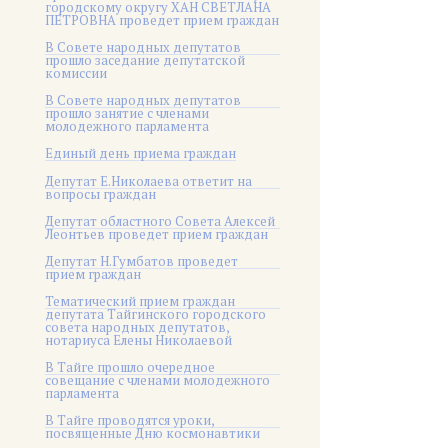
городскому округу ХАН СВЕТЛАНА
ПЕТРОВНА проведет прием граждан
В Совете народных депутатов
прошло заседание депутатской
комиссии
В Совете народных депутатов
прошло занятие с членами
молодежного парламента
Единый день приема граждан
Депутат Е.Николаева ответит на
вопросы граждан
Депутат областного Совета Алексей
Леонтьев проведет прием граждан
Депутат Н.Гумбатов проведет
прием граждан
Тематический прием граждан
депутата Тайгинского городского
совета народных депутатов,
нотариуса Елены Николаевой
В Тайге прошло очередное
совещание с членами молодежного
парламента
В Тайге проводятся уроки,
посвященные Дню космонавтики