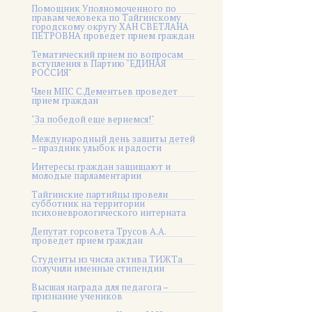
Помощник Уполномоченного по
правам человека по Тайгинскому
городскому округу ХАН СВЕТЛАНА
ПЕТРОВНА проведет прием граждан
Тематический прием по вопросам
вступления в Партию "ЕДИНАЯ
РОССИЯ"
Член МПС С.Дементьев проведет
прием граждан
"За победой еще вернемся!"
Международный день защиты детей
– праздник улыбок и радости
Интересы граждан защищают и
молодые парламентарии
Тайгинские партийцы провели
субботник на территории
психоневрологического интерната
Депутат горсовета Трусов А.А.
проведет прием граждан
Студенты из числа актива ТИЖТа
получили именные стипендии
Высшая награда для педагога –
признание учеников