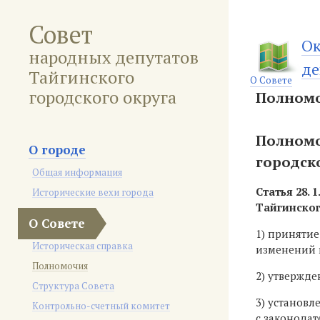
Совет
Ок
народных депутатов
де
Тайгинского
О Совете
городского округа
Полном
Полномо
О городе
городск
Общая информация
Статья 28.
1
Исторические вехи города
Тайгинског
О Совете
1) принятие
Историческая справка
изменений 
Полномочия
2) утвержде
Структура Совета
3) установл
Контрольно-счетный комитет
с законодат