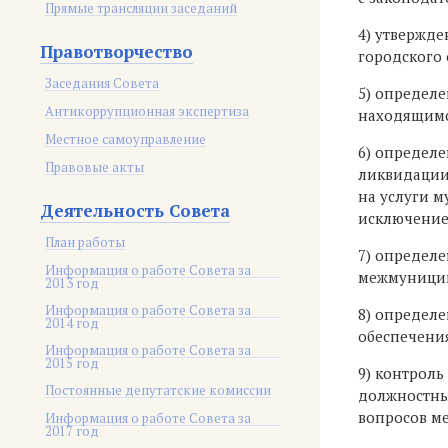
Прямые трансляции заседаний
4) утвержде
Правотворчество
городского 
Заседания Совета
5) определ
Антикоррупционная экспертиза
находящимс
Местное самоуправление
6) определ
Правовые акты
ликвидации
на услуги 
Деятельность Совета
исключение
План работы
7) определ
Информация о работе Совета за
межмуницип
2013 год
Информация о работе Совета за
8) определ
2014 год
обеспечени
Информация о работе Совета за
2015 год
9) контрол
Постоянные депутатские комиссии
должностны
вопросов ме
Информация о работе Совета за
2017 год