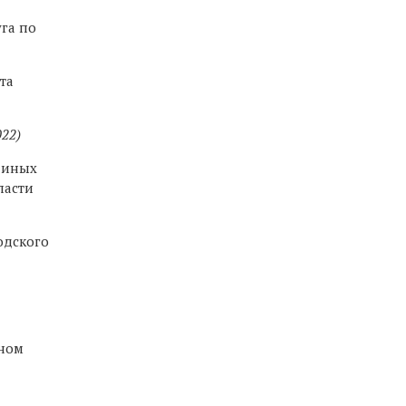
га по
та
022)
и иных
ласти
одского
ьном