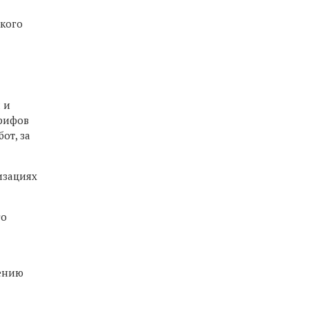
ского
 и
рифов
от, за
изациях
го
ению