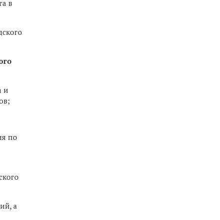
га в
дского
ого
а и
ов;
ия по
ского
ий, а