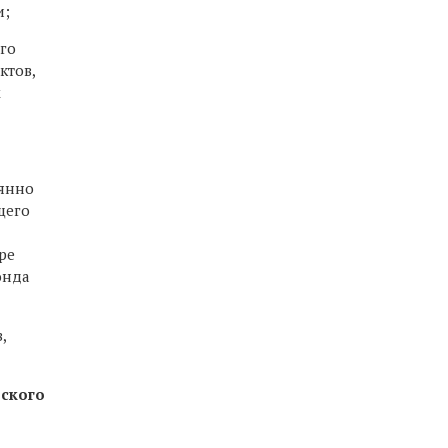
и;
го
ктов,
х
оянно
щего
ре
онда
,
дского