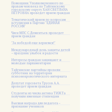
Помощник Уполномоченного по
правам человека по Тайгинскому
городскому округу ХАН СВЕТЛАНА
ПЕТРОВНА проведет прием граждан
Тематический прием по вопросам
вступления в Партию "ЕДИНАЯ
РОССИЯ"
Член МПС С.Дементьев проведет
прием граждан
"За победой еще вернемся!"
Международный день защиты детей
– праздник улыбок и радости
Интересы граждан защищают и
молодые парламентарии
Тайгинские партийцы провели
субботник на территории
психоневрологического интерната
Депутат горсовета Трусов А.А.
проведет прием граждан
Студенты из числа актива ТИЖТа
получили именные стипендии
Высшая награда для педагога –
признание учеников