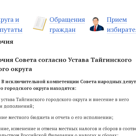
руга и
Обращения
Прием
путаты
граждан
избирате
очия
чия Совета согласно Устава Тайгинского
ого округа
. В исключительной компетенции Совета народных депу
о городского округа находятся:
 устава Тайгинского городского округа и внесение в него
и дополнений;
ние местного бюджета и отчета о его исполнении;
ение, изменение и отмена местных налогов и сборов в соотв
ельством Российской Федерации о налогах и сборах;