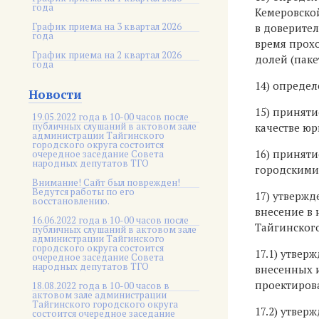
года
Кемеровско
График приема на 3 квартал 2026
в доверител
года
время прох
График приема на 2 квартал 2026
долей (паке
года
14) опреде
Новости
15) принят
19.05.2022 года в 10-00 часов после
публичных слушаний в актовом зале
качестве ю
администрации Тайгинского
городского округа состоится
16) приняти
очередное заседание Совета
народных депутатов ТГО
городскими
Внимание! Сайт был поврежден!
Ведутся работы по его
17) утвержд
восстановлению.
внесение в 
16.06.2022 года в 10-00 часов после
Тайгинского
публичных слушаний в актовом зале
администрации Тайгинского
городского округа состоится
17.1) утве
очередное заседание Совета
народных депутатов ТГО
внесенных 
проектиров
18.08.2022 года в 10-00 часов в
актовом зале администрации
Тайгинского городского округа
17.2) утвер
состоится очередное заседание