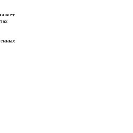
шивает
тах
ленных