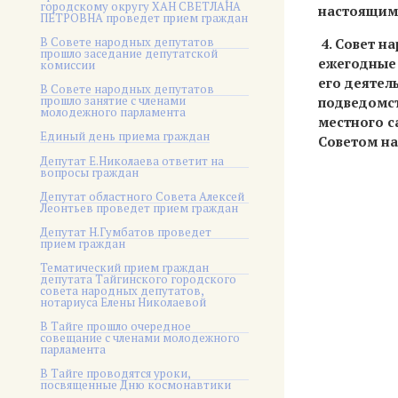
городскому округу ХАН СВЕТЛАНА
настоящим 
ПЕТРОВНА проведет прием граждан
В Совете народных депутатов
4. Совет н
прошло заседание депутатской
ежегодные 
комиссии
его деятел
В Совете народных депутатов
прошло занятие с членами
подведомст
молодежного парламента
местного с
Единый день приема граждан
Советом на
Депутат Е.Николаева ответит на
вопросы граждан
Депутат областного Совета Алексей
Леонтьев проведет прием граждан
Депутат Н.Гумбатов проведет
прием граждан
Тематический прием граждан
депутата Тайгинского городского
совета народных депутатов,
нотариуса Елены Николаевой
В Тайге прошло очередное
совещание с членами молодежного
парламента
В Тайге проводятся уроки,
посвященные Дню космонавтики