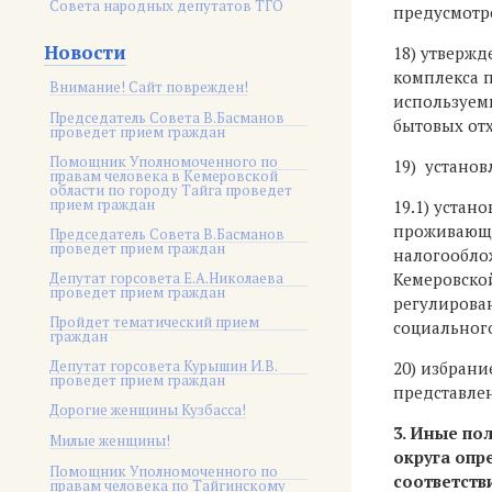
Совета народных депутатов ТГО
предусмотр
Новости
18) утверж
комплекса п
Внимание! Сайт поврежден!
используем
Председатель Совета В.Басманов
бытовых от
проведет прием граждан
Помощник Уполномоченного по
19) установ
правам человека в Кемеровской
области по городу Тайга проведет
прием граждан
19.1) устан
проживающи
Председатель Совета В.Басманов
проведет прием граждан
налогообло
Депутат горсовета Е.А.Николаева
Кемеровской
проведет прием граждан
регулирова
Пройдет тематический прием
социальног
граждан
Депутат горсовета Курышин И.В.
20) избрани
проведет прием граждан
представле
Дорогие женщины Кузбасса!
3. Иные по
Милые женщины!
округа оп
Помощник Уполномоченного по
соответств
правам человека по Тайгинскому