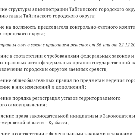
ние структуры администрации Тайгинского городского окру
ию главы Тайгинского городского округа;
ие на должность председателя контрольно-счетного комите
 городского округа;
утратил силу в связи с принятием решения от 36-нпа от 22.12.2
ение в соответствии с требованиями федеральных законов 
х правовых актов федеральных органов государственной в
ивлечения городским округом заемных средств;
вление общеобязательных правил по предметам ведения гор
сение в них изменений и дополнений;
ление порядка регистрация уставов территориального
ого самоуправления;
твление права законодательной инициативы в Законодател
меровской области – Кузбасса;
ение в соответствии с федеральными законами и законами