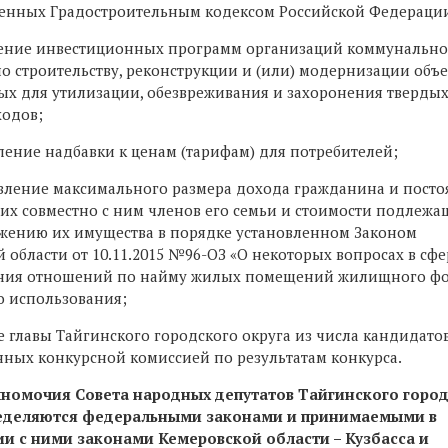
енных Градостроительным кодексом Российской Федераци
дение инвестиционных программ организаций коммунально
о строительству, реконструкции и (или) модернизации объе
ых для утилизации, обезвреживания и захоронения тверды
ходов;
ление надбавки к ценам (тарифам) для потребителей;
овление максимального размера дохода гражданина и пост
х совместно с ним членов его семьи и стоимости подлежа
жению их имущества в порядке установленном Законом
 области от 10.11.2015 №96-ОЗ «О некоторых вопросах в сфе
ния отношений по найму жилых помещений жилищного ф
о использования;
е главы Тайгинского городского округа из числа кандидатов
нных конкурсной комиссией по результатам конкурса.
лномочия Совета народных депутатов Тайгинского горо
ределяются федеральными законами и принимаемыми в
ии с ними законами Кемеровской области – Кузбасса и