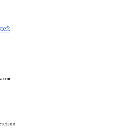
лей
татов
етствии