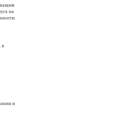
ужащим
уга на
енности
;
 в
вания и