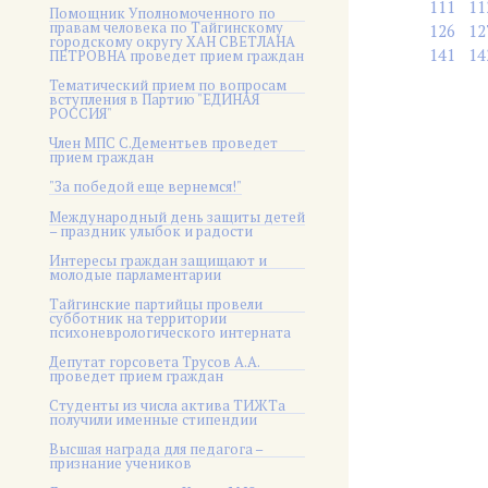
111
11
Помощник Уполномоченного по
правам человека по Тайгинскому
126
12
городскому округу ХАН СВЕТЛАНА
141
14
ПЕТРОВНА проведет прием граждан
Тематический прием по вопросам
вступления в Партию "ЕДИНАЯ
РОССИЯ"
Член МПС С.Дементьев проведет
прием граждан
"За победой еще вернемся!"
Международный день защиты детей
– праздник улыбок и радости
Интересы граждан защищают и
молодые парламентарии
Тайгинские партийцы провели
субботник на территории
психоневрологического интерната
Депутат горсовета Трусов А.А.
проведет прием граждан
Студенты из числа актива ТИЖТа
получили именные стипендии
Высшая награда для педагога –
признание учеников