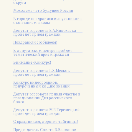
округа
Молодежь - это будущее России
В городе поздравили выпускников с
окончанием школы
Депутат горсовета Е.А.Николаева
проведет прием граждан
Поздравили с юбилеем!
В депутатском центре пройдет
тематический прием граждан
Внимание-Конкурс!
Депутат горсовета Г.Х.Мелков
проведет прием граждан
Конкурс видеороликов,
приуроченный ко Дню знаний
Депутат горсовета принял участие в
праздновании Дня российского
бокса
Депутат горсовета М.Е.Теремецкий
проведет прием граждан
С праздником, дорогие тайгинцы!
Председатель Совета В.Басманов