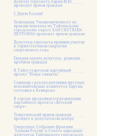
Депутат горсовета Харин М.Ю.
проведет прием граждан
С Днем России!
Помощник Уполномоченного по
правам человека по Тайгинскому
городскому округу ХАН СВЕТЛАНА
ПЕТРОВНА проведет прием граждан
Депутаты горсовета приняли участие
в торжественном закрытии
спортивного года
Главная задача депутата - решение
проблем граждан
В Тайге стартовал партийный
проект "Юные таланты"
Семинар с руководителями местных
исполнительных комитетов Партии
состоялся в Кемерово
В городе продолжается реализация
партийного проекта «Детский
спорт»
Тематический прием граждан
пройдет в депутатском центре
Очередное Собрание фракции
"Единая Россия" в Совете народных
депутатов Тайгинского городского