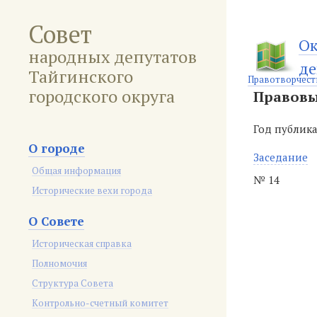
Совет
Ок
народных депутатов
де
Тайгинского
Правотворчест
городского округа
Правовы
Год публик
О городе
Заседание
Общая информация
№ 14
Исторические вехи города
О Совете
Историческая справка
Полномочия
Структура Совета
Контрольно-счетный комитет