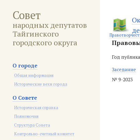
Совет
Ок
народных депутатов
де
Тайгинского
Правотворчест
городского округа
Правовы
Год публик
О городе
Заседание
Общая информация
№ 9-2023
Исторические вехи города
О Совете
Историческая справка
Полномочия
Структура Совета
Контрольно-счетный комитет