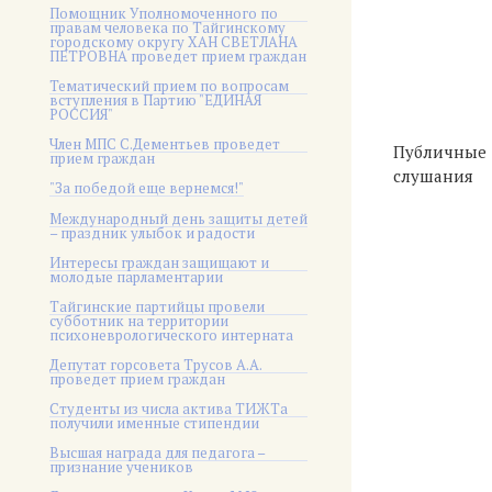
Помощник Уполномоченного по
правам человека по Тайгинскому
городскому округу ХАН СВЕТЛАНА
ПЕТРОВНА проведет прием граждан
Тематический прием по вопросам
вступления в Партию "ЕДИНАЯ
РОССИЯ"
Член МПС С.Дементьев проведет
Публичные
прием граждан
слушания
"За победой еще вернемся!"
Международный день защиты детей
– праздник улыбок и радости
Интересы граждан защищают и
молодые парламентарии
Тайгинские партийцы провели
субботник на территории
психоневрологического интерната
Депутат горсовета Трусов А.А.
проведет прием граждан
Студенты из числа актива ТИЖТа
получили именные стипендии
Высшая награда для педагога –
признание учеников