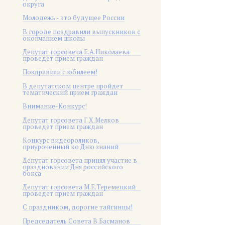
округа
Молодежь - это будущее России
В городе поздравили выпускников с
окончанием школы
Депутат горсовета Е.А.Николаева
проведет прием граждан
Поздравили с юбилеем!
В депутатском центре пройдет
тематический прием граждан
Внимание-Конкурс!
Депутат горсовета Г.Х.Мелков
проведет прием граждан
Конкурс видеороликов,
приуроченный ко Дню знаний
Депутат горсовета принял участие в
праздновании Дня российского
бокса
Депутат горсовета М.Е.Теремецкий
проведет прием граждан
С праздником, дорогие тайгинцы!
Председатель Совета В.Басманов