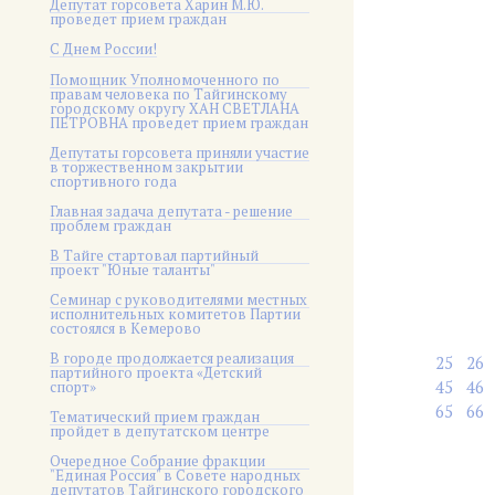
Депутат горсовета Харин М.Ю.
проведет прием граждан
С Днем России!
Помощник Уполномоченного по
правам человека по Тайгинскому
городскому округу ХАН СВЕТЛАНА
ПЕТРОВНА проведет прием граждан
Депутаты горсовета приняли участие
в торжественном закрытии
спортивного года
Главная задача депутата - решение
проблем граждан
В Тайге стартовал партийный
проект "Юные таланты"
Семинар с руководителями местных
исполнительных комитетов Партии
состоялся в Кемерово
В городе продолжается реализация
25
26
партийного проекта «Детский
45
46
спорт»
65
66
Тематический прием граждан
пройдет в депутатском центре
Очередное Собрание фракции
"Единая Россия" в Совете народных
депутатов Тайгинского городского