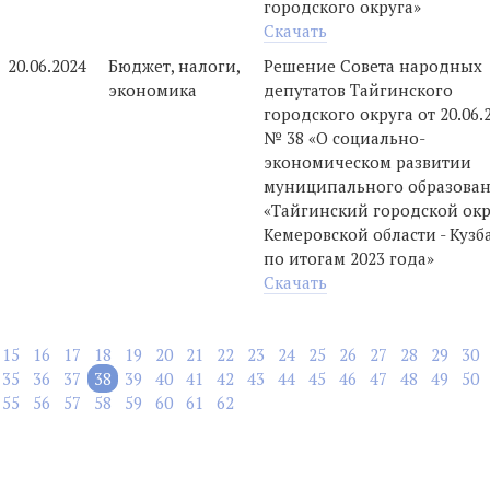
городского округа»
Скачать
20.06.2024
Бюджет, налоги,
Решение Совета народных
экономика
депутатов Тайгинского
городского округа от 20.06.
№ 38 «О социально-
экономическом развитии
муниципального образова
«Тайгинский городской окр
Кемеровской области - Кузб
по итогам 2023 года»
Скачать
15
16
17
18
19
20
21
22
23
24
25
26
27
28
29
30
35
36
37
38
39
40
41
42
43
44
45
46
47
48
49
50
55
56
57
58
59
60
61
62