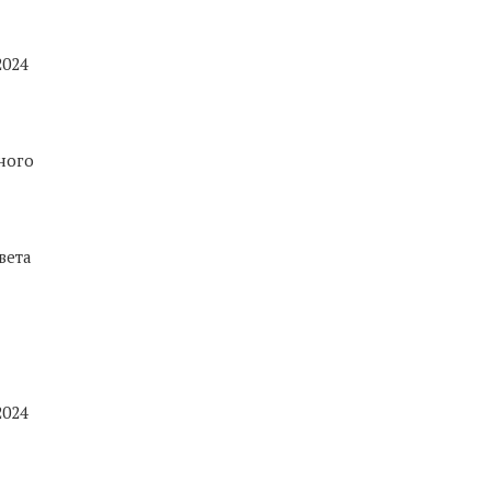
2024
ного
вета
2024