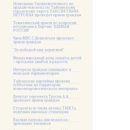
Помощник Уполномоченного по
правам человека по Тайгинскому
городскому округу ХАН СВЕТЛАНА
ПЕТРОВНА проведет прием граждан
Тематический прием по вопросам
вступления в Партию "ЕДИНАЯ
РОССИЯ"
Член МПС С.Дементьев проведет
прием граждан
"За победой еще вернемся!"
Международный день защиты детей
– праздник улыбок и радости
Интересы граждан защищают и
молодые парламентарии
Тайгинские партийцы провели
субботник на территории
психоневрологического интерната
Депутат горсовета Трусов А.А.
проведет прием граждан
Студенты из числа актива ТИЖТа
получили именные стипендии
Высшая награда для педагога –
признание учеников