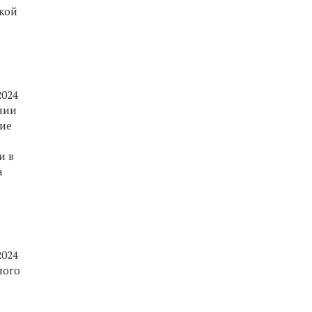
ской
2024
нии
ие
и в
а
2024
ного