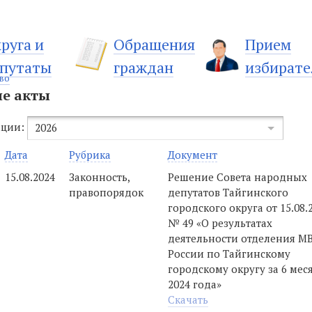
руга и
Обращения
Прием
путаты
граждан
избирате
во
е акты
ации:
2026
Дата
Рубрика
Документ
15.08.2024
Законность,
Решение Совета народных
правопорядок
депутатов Тайгинского
городского округа от 15.08.
№ 49 «О результатах
деятельности отделения М
России по Тайгинскому
городскому округу за 6 мес
2024 года»
Скачать