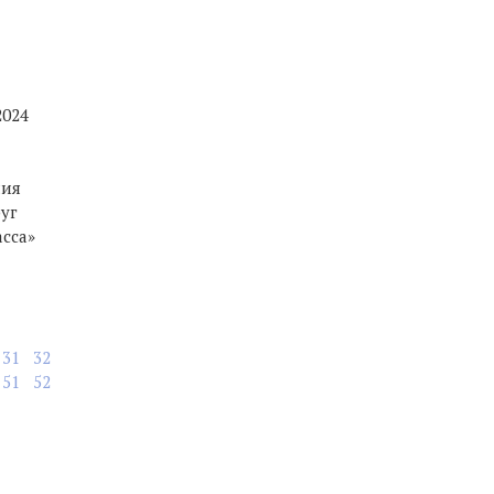
2024
ния
уг
асса»
31
32
51
52