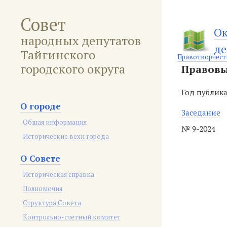
Совет
Ок
народных депутатов
де
Тайгинского
Правотворчест
городского округа
Правовы
Год публик
О городе
Заседание
Общая информация
№ 9-2024
Исторические вехи города
О Совете
Историческая справка
Полномочия
Структура Совета
Контрольно-счетный комитет