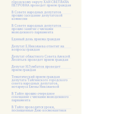
городскому округу ХАН СВЕТЛАНА
ПЕТРОВНА проведет прием граждан
В Совете народных депутатов
прошло заседание депутатской
комиссии
В Совете народных депутатов
прошло занятие с членами
молодежного парламента
Единый день приема граждан
Депутат Е.Николаева ответит на
вопросы граждан
Депутат областного Совета Алексей
Леонтьев проведет прием граждан
Депутат Н.Гумбатов проведет
прием граждан
Тематический прием граждан
депутата Тайгинского городского
совета народных депутатов,
нотариуса Елены Николаевой
В Тайге прошло очередное
совещание с членами молодежного
парламента
В Тайге проводятся уроки,
посвященные Дню космонавтики