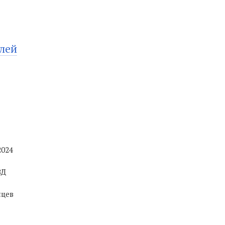
лей
2024
ВД
яцев