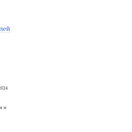
лей
2024
и и
»