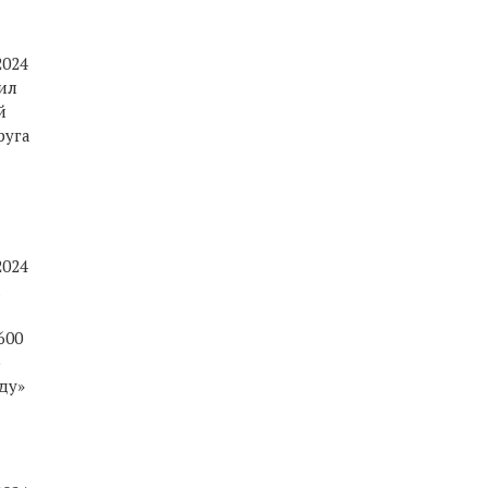
2024
ил
й
руга
2024
а
600
о
ду»