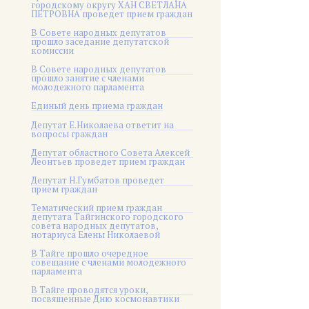
городскому округу ХАН СВЕТЛАНА
ПЕТРОВНА проведет прием граждан
В Совете народных депутатов
прошло заседание депутатской
комиссии
В Совете народных депутатов
прошло занятие с членами
молодежного парламента
Единый день приема граждан
Депутат Е.Николаева ответит на
вопросы граждан
Депутат областного Совета Алексей
Леонтьев проведет прием граждан
Депутат Н.Гумбатов проведет
прием граждан
Тематический прием граждан
депутата Тайгинского городского
совета народных депутатов,
нотариуса Елены Николаевой
В Тайге прошло очередное
совещание с членами молодежного
парламента
В Тайге проводятся уроки,
посвященные Дню космонавтики