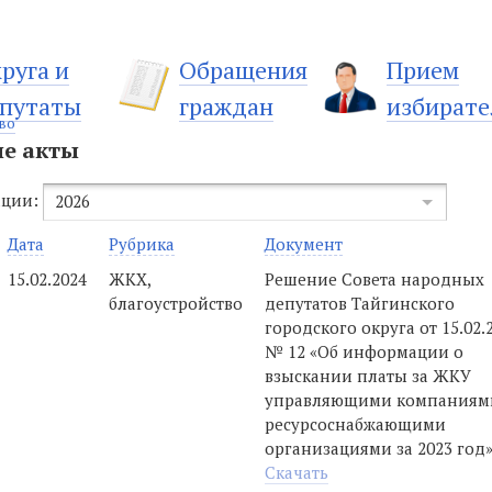
руга и
Обращения
Прием
путаты
граждан
избирате
во
е акты
ации:
2026
Дата
Рубрика
Документ
15.02.2024
ЖКХ,
Решение Совета народных
благоустройство
депутатов Тайгинского
городского округа от 15.02.
№ 12 «Об информации о
взыскании платы за ЖКУ
управляющими компаниям
ресурсоснабжающими
организациями за 2023 год
Скачать