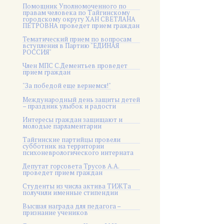
Помощник Уполномоченного по
правам человека по Тайгинскому
городскому округу ХАН СВЕТЛАНА
ПЕТРОВНА проведет прием граждан
Тематический прием по вопросам
вступления в Партию "ЕДИНАЯ
РОССИЯ"
Член МПС С.Дементьев проведет
прием граждан
"За победой еще вернемся!"
Международный день защиты детей
– праздник улыбок и радости
Интересы граждан защищают и
молодые парламентарии
Тайгинские партийцы провели
субботник на территории
психоневрологического интерната
Депутат горсовета Трусов А.А.
проведет прием граждан
Студенты из числа актива ТИЖТа
получили именные стипендии
Высшая награда для педагога –
признание учеников