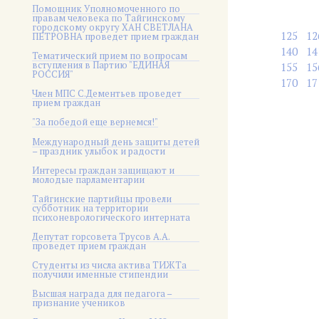
Помощник Уполномоченного по
правам человека по Тайгинскому
городскому округу ХАН СВЕТЛАНА
125
12
ПЕТРОВНА проведет прием граждан
140
14
Тематический прием по вопросам
вступления в Партию "ЕДИНАЯ
155
15
РОССИЯ"
170
17
Член МПС С.Дементьев проведет
прием граждан
"За победой еще вернемся!"
Международный день защиты детей
– праздник улыбок и радости
Интересы граждан защищают и
молодые парламентарии
Тайгинские партийцы провели
субботник на территории
психоневрологического интерната
Депутат горсовета Трусов А.А.
проведет прием граждан
Студенты из числа актива ТИЖТа
получили именные стипендии
Высшая награда для педагога –
признание учеников