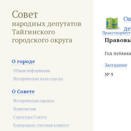
Совет
Ок
народных депутатов
де
Тайгинского
Правотворчест
городского округа
Правовы
Год публик
О городе
Заседание
Общая информация
№ 9
Исторические вехи города
О Совете
Историческая справка
Полномочия
Структура Совета
Контрольно-счетный комитет