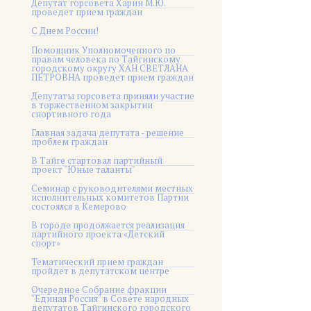
Депутат горсовета Харин М.Ю.
проведет прием граждан
С Днем России!
Помощник Уполномоченного по
правам человека по Тайгинскому
городскому округу ХАН СВЕТЛАНА
ПЕТРОВНА проведет прием граждан
Депутаты горсовета приняли участие
в торжественном закрытии
спортивного года
Главная задача депутата - решение
проблем граждан
В Тайге стартовал партийный
проект "Юные таланты"
Семинар с руководителями местных
исполнительных комитетов Партии
состоялся в Кемерово
В городе продолжается реализация
партийного проекта «Детский
спорт»
Тематический прием граждан
пройдет в депутатском центре
Очередное Собрание фракции
"Единая Россия" в Совете народных
депутатов Тайгинского городского