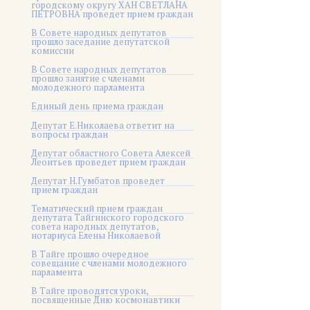
городскому округу ХАН СВЕТЛАНА
ПЕТРОВНА проведет прием граждан
В Совете народных депутатов
прошло заседание депутатской
комиссии
В Совете народных депутатов
прошло занятие с членами
молодежного парламента
Единый день приема граждан
Депутат Е.Николаева ответит на
вопросы граждан
Депутат областного Совета Алексей
Леонтьев проведет прием граждан
Депутат Н.Гумбатов проведет
прием граждан
Тематический прием граждан
депутата Тайгинского городского
совета народных депутатов,
нотариуса Елены Николаевой
В Тайге прошло очередное
совещание с членами молодежного
парламента
В Тайге проводятся уроки,
посвященные Дню космонавтики