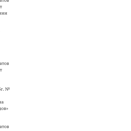
атов
т
ении
и
атов
т
3г. №
на
дов»
атов