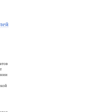
лей
атов
т
ении
ской