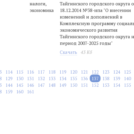
налоги,
Тайгинского городского округа о
экономика
18.12.2014 №38-нпа "О внесении
изменений и дополнений в
Комплексную программу социал
экономического развития
Тайгинского городского округа 
период 2007-2025 годы"
Скачать
43 Кб
3
114
115
116
117
118
119
120
121
122
123
124
125
8
129
130
131
132
133
134
135
136
137
138
139
140
3
144
145
146
147
148
149
150
151
152
153
154
155
8
159
160
161