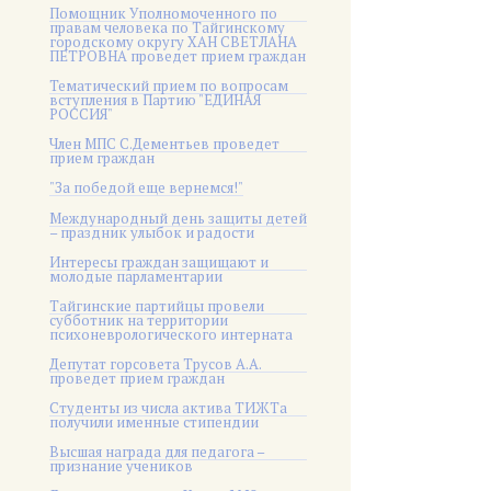
Помощник Уполномоченного по
правам человека по Тайгинскому
городскому округу ХАН СВЕТЛАНА
ПЕТРОВНА проведет прием граждан
Тематический прием по вопросам
вступления в Партию "ЕДИНАЯ
РОССИЯ"
Член МПС С.Дементьев проведет
прием граждан
"За победой еще вернемся!"
Международный день защиты детей
– праздник улыбок и радости
Интересы граждан защищают и
молодые парламентарии
Тайгинские партийцы провели
субботник на территории
психоневрологического интерната
Депутат горсовета Трусов А.А.
проведет прием граждан
Студенты из числа актива ТИЖТа
получили именные стипендии
Высшая награда для педагога –
признание учеников