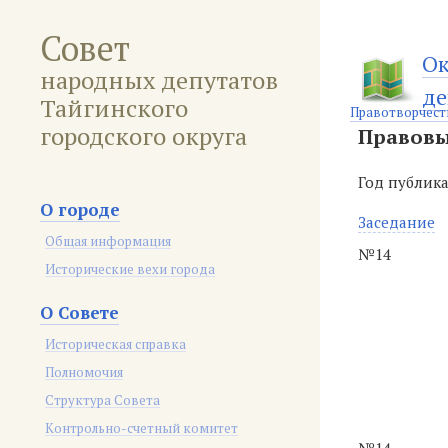
Совет
Ок
народных депутатов
де
Тайгинского
Правотворчест
городского округа
Правовы
Год публик
О городе
Заседание
Общая информация
№14
Исторические вехи города
О Совете
Историческая справка
Полномочия
Структура Совета
Контрольно-счетный комитет