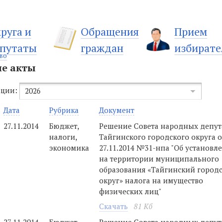
руга и
Обращения
Прием
путаты
граждан
избирате
во
е акты
ации:
2026
Дата
Рубрика
Документ
27.11.2014
Бюджет,
Решение Совета народных депут
налоги,
Тайгинского городского округа о
экономика
27.11.2014 №31-нпа "Об установл
на территории муниципального
образования «Тайгинский город
округ» налога на имущество
физических лиц"
Скачать
81 Кб