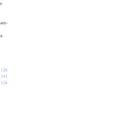
т
ьно-
на
126
141
156