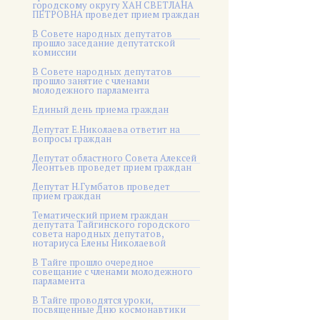
городскому округу ХАН СВЕТЛАНА
ПЕТРОВНА проведет прием граждан
В Совете народных депутатов
прошло заседание депутатской
комиссии
В Совете народных депутатов
прошло занятие с членами
молодежного парламента
Единый день приема граждан
Депутат Е.Николаева ответит на
вопросы граждан
Депутат областного Совета Алексей
Леонтьев проведет прием граждан
Депутат Н.Гумбатов проведет
прием граждан
Тематический прием граждан
депутата Тайгинского городского
совета народных депутатов,
нотариуса Елены Николаевой
В Тайге прошло очередное
совещание с членами молодежного
парламента
В Тайге проводятся уроки,
посвященные Дню космонавтики