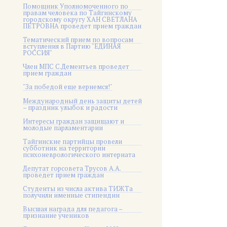
Помощник Уполномоченного по
правам человека по Тайгинскому
городскому округу ХАН СВЕТЛАНА
ПЕТРОВНА проведет прием граждан
Тематический прием по вопросам
вступления в Партию "ЕДИНАЯ
РОССИЯ"
Член МПС С.Дементьев проведет
прием граждан
"За победой еще вернемся!"
Международный день защиты детей
– праздник улыбок и радости
Интересы граждан защищают и
молодые парламентарии
Тайгинские партийцы провели
субботник на территории
психоневрологического интерната
Депутат горсовета Трусов А.А.
проведет прием граждан
Студенты из числа актива ТИЖТа
получили именные стипендии
Высшая награда для педагога –
признание учеников