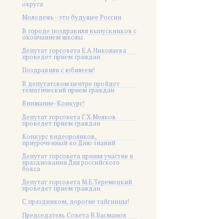
округа
Молодежь - это будущее России
В городе поздравили выпускников с
окончанием школы
Депутат горсовета Е.А.Николаева
проведет прием граждан
Поздравили с юбилеем!
В депутатском центре пройдет
тематический прием граждан
Внимание-Конкурс!
Депутат горсовета Г.Х.Мелков
проведет прием граждан
Конкурс видеороликов,
приуроченный ко Дню знаний
Депутат горсовета принял участие в
праздновании Дня российского
бокса
Депутат горсовета М.Е.Теремецкий
проведет прием граждан
С праздником, дорогие тайгинцы!
Председатель Совета В.Басманов