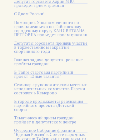
Депутат горсовета Харин М.Ю.
проведет прием граждан
С Днем России!
Помощник Уполномоченного по
правам человека по Тайгинскому
городскому округу ХАН СВЕТЛАНА
ПЕТРОВНА проведет прием граждан
Депутаты горсовета приняли участие
в торжественном закрытии
спортивного года
Главная задача депутата - решение
проблем граждан
В Тайге стартовал партийный
проект "Юные таланты"
Семинар с руководителями местных
исполнительных комитетов Партии
состоялся в Кемерово
В городе продолжается реализация
партийного проекта «Детский
спорт»
Тематический прием граждан
пройдет в депутатском центре
Очередное Собрание фракции
"Единая Россия" в Совете народных
депутатов Тайгинского городского