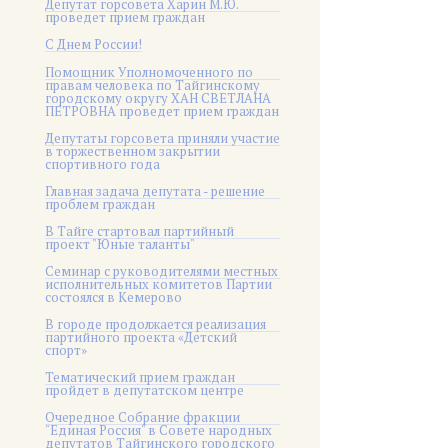
Депутат горсовета Харин М.Ю.
проведет прием граждан
С Днем России!
Помощник Уполномоченного по
правам человека по Тайгинскому
городскому округу ХАН СВЕТЛАНА
ПЕТРОВНА проведет прием граждан
Депутаты горсовета приняли участие
в торжественном закрытии
спортивного года
Главная задача депутата - решение
проблем граждан
В Тайге стартовал партийный
проект "Юные таланты"
Семинар с руководителями местных
исполнительных комитетов Партии
состоялся в Кемерово
В городе продолжается реализация
партийного проекта «Детский
спорт»
Тематический прием граждан
пройдет в депутатском центре
Очередное Собрание фракции
"Единая Россия" в Совете народных
депутатов Тайгинского городского