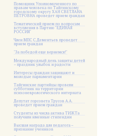
Помощник Уполномоченного по
правам человека по Тайгинскому
городскому округу ХАН СВЕТЛАНА
ПЕТРОВНА проведет прием граждан
Тематический прием по вопросам
вступления в Партию "ЕДИНАЯ
РОССИЯ"
Член МПС С.Дементьев проведет
прием граждан
"За победой еще вернемся!"
Международный день защиты детей
– праздник улыбок и радости
Интересы граждан защищают и
молодые парламентарии
Тайгинские партийцы провели
субботник на территории
психоневрологического интерната
Депутат горсовета Трусов А.А.
проведет прием граждан
Студенты из числа актива ТИЖТа
получили именные стипендии
Высшая награда для педагога –
признание учеников