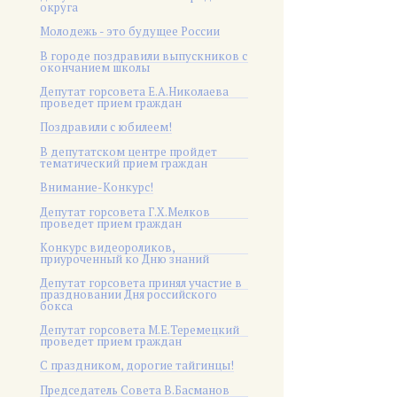
округа
Молодежь - это будущее России
В городе поздравили выпускников с
окончанием школы
Депутат горсовета Е.А.Николаева
проведет прием граждан
Поздравили с юбилеем!
В депутатском центре пройдет
тематический прием граждан
Внимание-Конкурс!
Депутат горсовета Г.Х.Мелков
проведет прием граждан
Конкурс видеороликов,
приуроченный ко Дню знаний
Депутат горсовета принял участие в
праздновании Дня российского
бокса
Депутат горсовета М.Е.Теремецкий
проведет прием граждан
С праздником, дорогие тайгинцы!
Председатель Совета В.Басманов