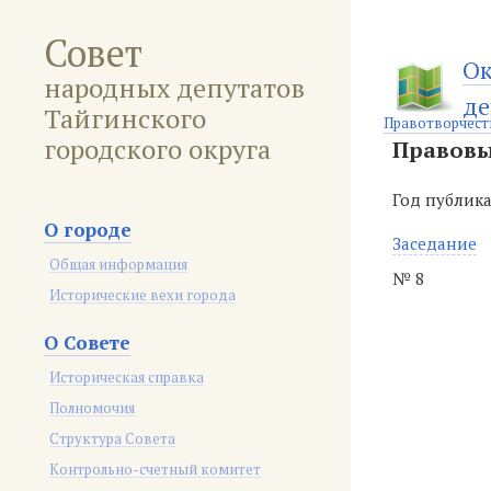
Совет
Ок
народных депутатов
де
Тайгинского
Правотворчест
городского округа
Правовы
Год публик
О городе
Заседание
Общая информация
№ 8
Исторические вехи города
О Совете
Историческая справка
Полномочия
Структура Совета
Контрольно-счетный комитет