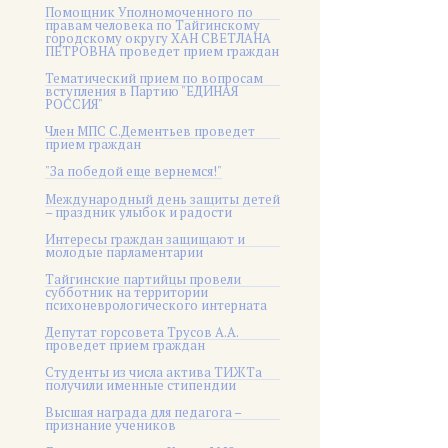
Помощник Уполномоченного по
правам человека по Тайгинскому
городскому округу ХАН СВЕТЛАНА
ПЕТРОВНА проведет прием граждан
Тематический прием по вопросам
вступления в Партию "ЕДИНАЯ
РОССИЯ"
Член МПС С.Дементьев проведет
прием граждан
"За победой еще вернемся!"
Международный день защиты детей
– праздник улыбок и радости
Интересы граждан защищают и
молодые парламентарии
Тайгинские партийцы провели
субботник на территории
психоневрологического интерната
Депутат горсовета Трусов А.А.
проведет прием граждан
Студенты из числа актива ТИЖТа
получили именные стипендии
Высшая награда для педагога –
признание учеников