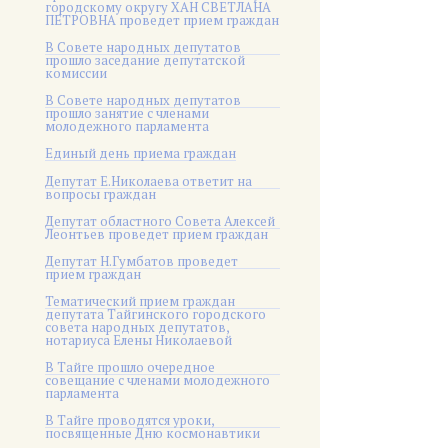
городскому округу ХАН СВЕТЛАНА
ПЕТРОВНА проведет прием граждан
В Совете народных депутатов
прошло заседание депутатской
комиссии
В Совете народных депутатов
прошло занятие с членами
молодежного парламента
Единый день приема граждан
Депутат Е.Николаева ответит на
вопросы граждан
Депутат областного Совета Алексей
Леонтьев проведет прием граждан
Депутат Н.Гумбатов проведет
прием граждан
Тематический прием граждан
депутата Тайгинского городского
совета народных депутатов,
нотариуса Елены Николаевой
В Тайге прошло очередное
совещание с членами молодежного
парламента
В Тайге проводятся уроки,
посвященные Дню космонавтики