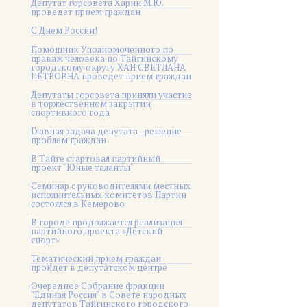
Депутат горсовета Харин М.Ю.
проведет прием граждан
С Днем России!
Помощник Уполномоченного по
правам человека по Тайгинскому
городскому округу ХАН СВЕТЛАНА
ПЕТРОВНА проведет прием граждан
Депутаты горсовета приняли участие
в торжественном закрытии
спортивного года
Главная задача депутата - решение
проблем граждан
В Тайге стартовал партийный
проект "Юные таланты"
Семинар с руководителями местных
исполнительных комитетов Партии
состоялся в Кемерово
В городе продолжается реализация
партийного проекта «Детский
спорт»
Тематический прием граждан
пройдет в депутатском центре
Очередное Собрание фракции
"Единая Россия" в Совете народных
депутатов Тайгинского городского