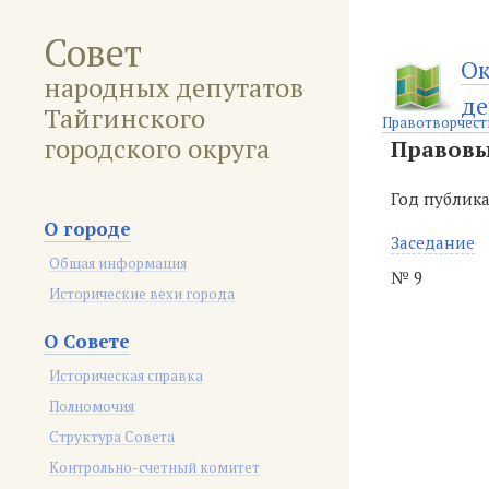
Совет
Ок
народных депутатов
де
Тайгинского
Правотворчест
городского округа
Правовы
Год публик
О городе
Заседание
Общая информация
№ 9
Исторические вехи города
О Совете
Историческая справка
Полномочия
Структура Совета
Контрольно-счетный комитет