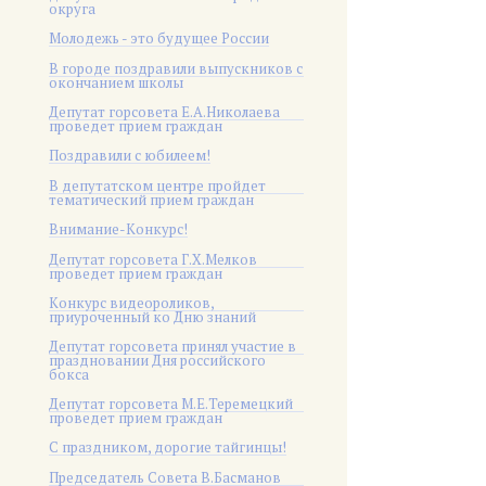
округа
Молодежь - это будущее России
В городе поздравили выпускников с
окончанием школы
Депутат горсовета Е.А.Николаева
проведет прием граждан
Поздравили с юбилеем!
В депутатском центре пройдет
тематический прием граждан
Внимание-Конкурс!
Депутат горсовета Г.Х.Мелков
проведет прием граждан
Конкурс видеороликов,
приуроченный ко Дню знаний
Депутат горсовета принял участие в
праздновании Дня российского
бокса
Депутат горсовета М.Е.Теремецкий
проведет прием граждан
С праздником, дорогие тайгинцы!
Председатель Совета В.Басманов