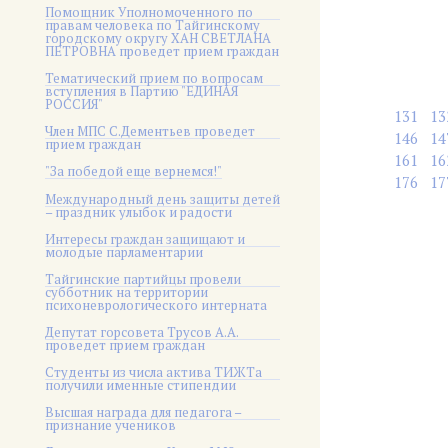
Помощник Уполномоченного по
правам человека по Тайгинскому
городскому округу ХАН СВЕТЛАНА
ПЕТРОВНА проведет прием граждан
Тематический прием по вопросам
вступления в Партию "ЕДИНАЯ
РОССИЯ"
131
13
Член МПС С.Дементьев проведет
146
14
прием граждан
161
16
"За победой еще вернемся!"
176
17
Международный день защиты детей
– праздник улыбок и радости
Интересы граждан защищают и
молодые парламентарии
Тайгинские партийцы провели
субботник на территории
психоневрологического интерната
Депутат горсовета Трусов А.А.
проведет прием граждан
Студенты из числа актива ТИЖТа
получили именные стипендии
Высшая награда для педагога –
признание учеников