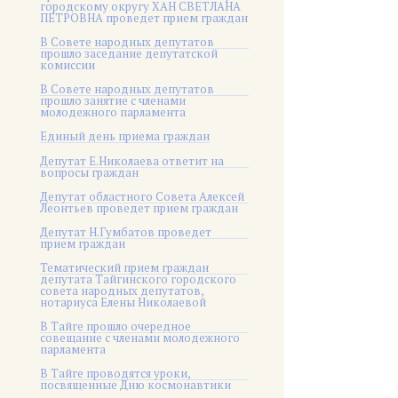
городскому округу ХАН СВЕТЛАНА
ПЕТРОВНА проведет прием граждан
В Совете народных депутатов
прошло заседание депутатской
комиссии
В Совете народных депутатов
прошло занятие с членами
молодежного парламента
Единый день приема граждан
Депутат Е.Николаева ответит на
вопросы граждан
Депутат областного Совета Алексей
Леонтьев проведет прием граждан
Депутат Н.Гумбатов проведет
прием граждан
Тематический прием граждан
депутата Тайгинского городского
совета народных депутатов,
нотариуса Елены Николаевой
В Тайге прошло очередное
совещание с членами молодежного
парламента
В Тайге проводятся уроки,
посвященные Дню космонавтики