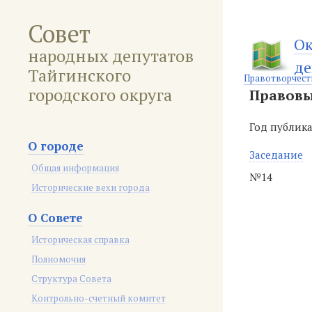
Совет
Ок
народных депутатов
де
Тайгинского
Правотворчест
городского округа
Правовы
Год публик
О городе
Заседание
Общая информация
№14
Исторические вехи города
О Совете
Историческая справка
Полномочия
Структура Совета
Контрольно-счетный комитет