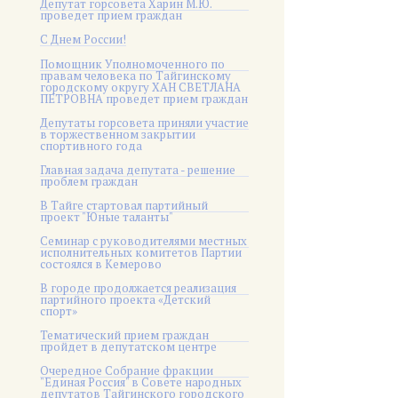
Депутат горсовета Харин М.Ю.
проведет прием граждан
С Днем России!
Помощник Уполномоченного по
правам человека по Тайгинскому
городскому округу ХАН СВЕТЛАНА
ПЕТРОВНА проведет прием граждан
Депутаты горсовета приняли участие
в торжественном закрытии
спортивного года
Главная задача депутата - решение
проблем граждан
В Тайге стартовал партийный
проект "Юные таланты"
Семинар с руководителями местных
исполнительных комитетов Партии
состоялся в Кемерово
В городе продолжается реализация
партийного проекта «Детский
спорт»
Тематический прием граждан
пройдет в депутатском центре
Очередное Собрание фракции
"Единая Россия" в Совете народных
депутатов Тайгинского городского