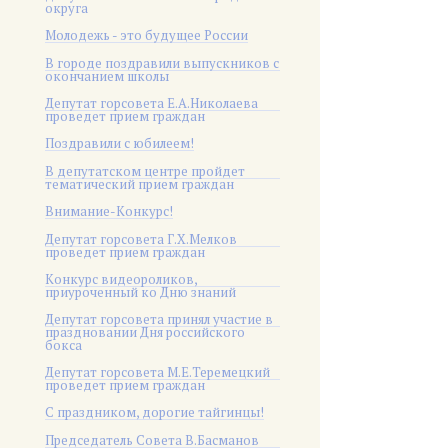
округа
Молодежь - это будущее России
В городе поздравили выпускников с
окончанием школы
Депутат горсовета Е.А.Николаева
проведет прием граждан
Поздравили с юбилеем!
В депутатском центре пройдет
тематический прием граждан
Внимание-Конкурс!
Депутат горсовета Г.Х.Мелков
проведет прием граждан
Конкурс видеороликов,
приуроченный ко Дню знаний
Депутат горсовета принял участие в
праздновании Дня российского
бокса
Депутат горсовета М.Е.Теремецкий
проведет прием граждан
С праздником, дорогие тайгинцы!
Председатель Совета В.Басманов