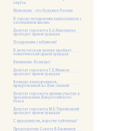
округа
Молодежь - это будущее России
В городе поздравили выпускников с
окончанием школы
Депутат горсовета Е.А.Николаева
проведет прием граждан
Поздравили с юбилеем!
В депутатском центре пройдет
тематический прием граждан
Внимание-Конкурс!
Депутат горсовета Г.Х.Мелков
проведет прием граждан
Конкурс видеороликов,
приуроченный ко Дню знаний
Депутат горсовета принял участие в
праздновании Дня российского
бокса
Депутат горсовета М.Е.Теремецкий
проведет прием граждан
С праздником, дорогие тайгинцы!
Председатель Совета В.Басманов