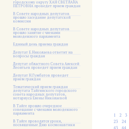
городскому округу ХАН СВЕТЛАНА
ПЕТРОВНА проведет прием граждан
В Совете народных депутатов
прошло заседание депутатской
комиссии
В Совете народных депутатов
прошло занятие с членами
молодежного парламента
Единый день приема граждан
Депутат Е.Николаева ответит на
вопросы граждан
Депутат областного Совета Алексей
Леонтьев проведет прием граждан
Депутат Н.Гумбатов проведет
прием граждан
Тематический прием граждан
депутата Тайгинского городского
совета народных депутатов,
нотариуса Елены Николаевой
В Тайге прошло очередное
совещание с членами молодежного
парламента
1
2
3
В Тайге проводятся уроки,
23
24
посвященные Дню космонавтики
43
44