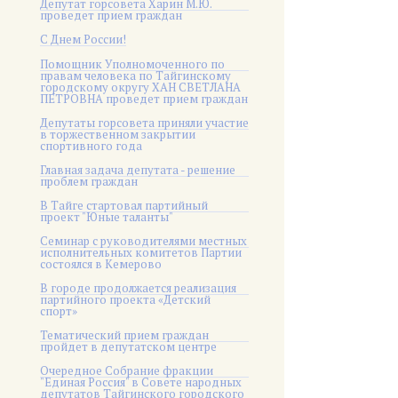
Депутат горсовета Харин М.Ю.
проведет прием граждан
С Днем России!
Помощник Уполномоченного по
правам человека по Тайгинскому
городскому округу ХАН СВЕТЛАНА
ПЕТРОВНА проведет прием граждан
Депутаты горсовета приняли участие
в торжественном закрытии
спортивного года
Главная задача депутата - решение
проблем граждан
В Тайге стартовал партийный
проект "Юные таланты"
Семинар с руководителями местных
исполнительных комитетов Партии
состоялся в Кемерово
В городе продолжается реализация
партийного проекта «Детский
спорт»
Тематический прием граждан
пройдет в депутатском центре
Очередное Собрание фракции
"Единая Россия" в Совете народных
депутатов Тайгинского городского