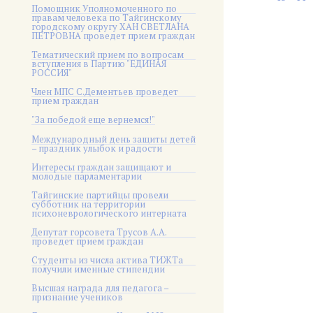
Помощник Уполномоченного по
правам человека по Тайгинскому
городскому округу ХАН СВЕТЛАНА
ПЕТРОВНА проведет прием граждан
Тематический прием по вопросам
вступления в Партию "ЕДИНАЯ
РОССИЯ"
Член МПС С.Дементьев проведет
прием граждан
"За победой еще вернемся!"
Международный день защиты детей
– праздник улыбок и радости
Интересы граждан защищают и
молодые парламентарии
Тайгинские партийцы провели
субботник на территории
психоневрологического интерната
Депутат горсовета Трусов А.А.
проведет прием граждан
Студенты из числа актива ТИЖТа
получили именные стипендии
Высшая награда для педагога –
признание учеников