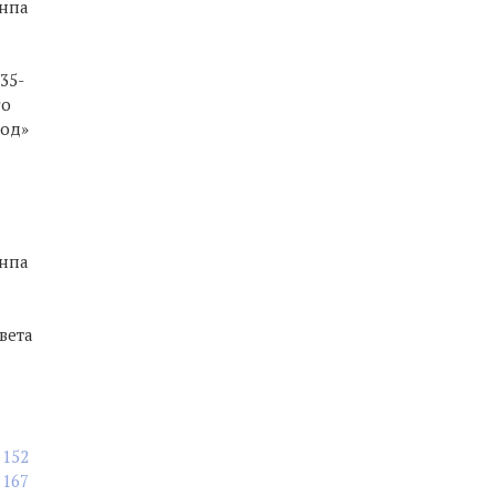
-нпа
35-
го
год»
-нпа
вета
152
167