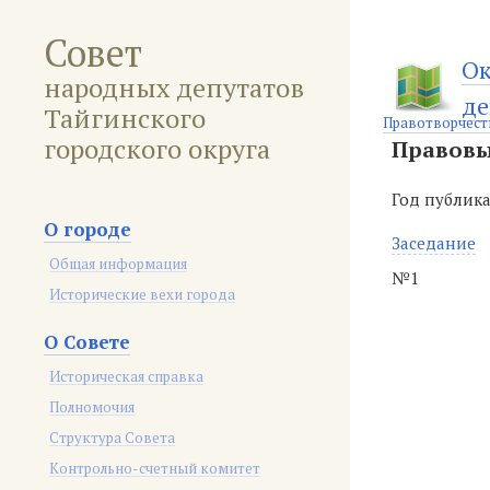
Совет
Ок
народных депутатов
де
Тайгинского
Правотворчест
городского округа
Правовы
Год публик
О городе
Заседание
Общая информация
№1
Исторические вехи города
О Совете
Историческая справка
Полномочия
Структура Совета
Контрольно-счетный комитет