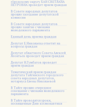
городскому округу ХАН СВЕТЛАНА
ПЕТРОВНА проведет прием граждан
В Совете народных депутатов
прошло заседание депутатской
комиссии
В Совете народных депутатов
прошло занятие с членами
молодежного парламента
Единый день приема граждан
Депутат Е.Николаева ответит на
вопросы граждан
Депутат областного Совета Алексей
Леонтьев проведет прием граждан
Депутат Н.Гумбатов проведет
прием граждан
Тематический прием граждан
депутата Тайгинского городского
совета народных депутатов,
нотариуса Елены Николаевой
В Тайге прошло очередное
совещание с членами молодежного
парламента
В Тайге проводятся уроки,
посвященные Дню космонавтики