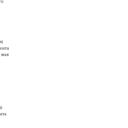
го
Об
ента
 мая
Об
нта