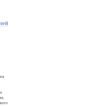
лей
нпа
по
а,
шего