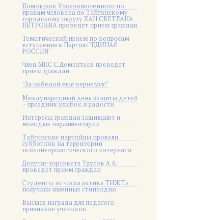
Помощник Уполномоченного по
правам человека по Тайгинскому
городскому округу ХАН СВЕТЛАНА
ПЕТРОВНА проведет прием граждан
Тематический прием по вопросам
вступления в Партию "ЕДИНАЯ
РОССИЯ"
Член МПС С.Дементьев проведет
прием граждан
"За победой еще вернемся!"
Международный день защиты детей
– праздник улыбок и радости
Интересы граждан защищают и
молодые парламентарии
Тайгинские партийцы провели
субботник на территории
психоневрологического интерната
Депутат горсовета Трусов А.А.
проведет прием граждан
Студенты из числа актива ТИЖТа
получили именные стипендии
Высшая награда для педагога –
признание учеников