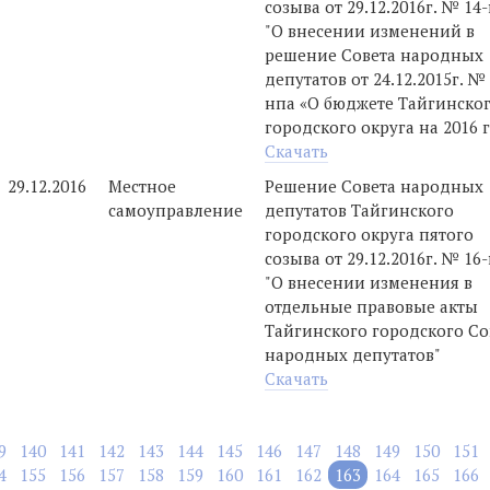
созыва от 29.12.2016г. № 14
"О внесении изменений в
решение Совета народных
депутатов от 24.12.2015г. № 
нпа «О бюджете Тайгинско
городского округа на 2016 
Скачать
29.12.2016
Местное
Решение Совета народных
самоуправление
депутатов Тайгинского
городского округа пятого
созыва от 29.12.2016г. № 16
"О внесении изменения в
отдельные правовые акты
Тайгинского городского Со
народных депутатов"
Скачать
9
140
141
142
143
144
145
146
147
148
149
150
151
4
155
156
157
158
159
160
161
162
163
164
165
166