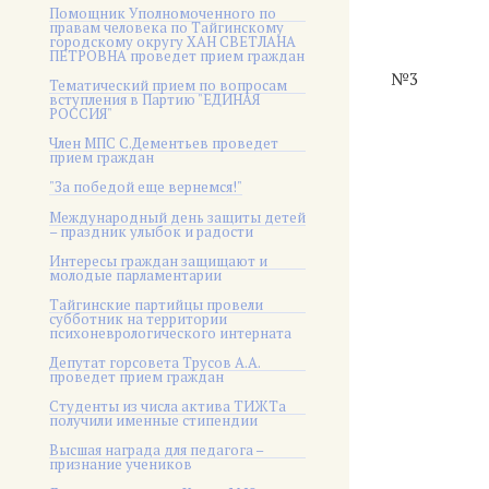
Помощник Уполномоченного по
правам человека по Тайгинскому
городскому округу ХАН СВЕТЛАНА
ПЕТРОВНА проведет прием граждан
№3
Тематический прием по вопросам
вступления в Партию "ЕДИНАЯ
РОССИЯ"
Член МПС С.Дементьев проведет
прием граждан
"За победой еще вернемся!"
Международный день защиты детей
– праздник улыбок и радости
Интересы граждан защищают и
молодые парламентарии
Тайгинские партийцы провели
субботник на территории
психоневрологического интерната
Депутат горсовета Трусов А.А.
проведет прием граждан
Студенты из числа актива ТИЖТа
получили именные стипендии
Высшая награда для педагога –
признание учеников