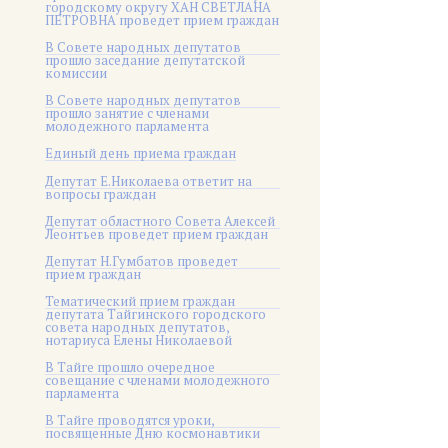
городскому округу ХАН СВЕТЛАНА
ПЕТРОВНА проведет прием граждан
В Совете народных депутатов
прошло заседание депутатской
комиссии
В Совете народных депутатов
прошло занятие с членами
молодежного парламента
Единый день приема граждан
Депутат Е.Николаева ответит на
вопросы граждан
Депутат областного Совета Алексей
Леонтьев проведет прием граждан
Депутат Н.Гумбатов проведет
прием граждан
Тематический прием граждан
депутата Тайгинского городского
совета народных депутатов,
нотариуса Елены Николаевой
В Тайге прошло очередное
совещание с членами молодежного
парламента
В Тайге проводятся уроки,
посвященные Дню космонавтики