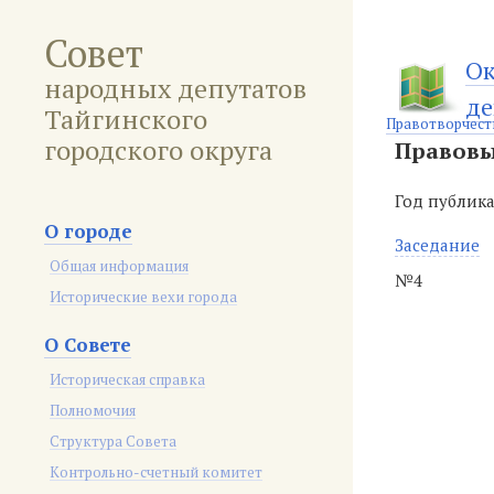
Совет
Ок
народных депутатов
де
Тайгинского
Правотворчест
городского округа
Правовы
Год публик
О городе
Заседание
Общая информация
№4
Исторические вехи города
О Совете
Историческая справка
Полномочия
Структура Совета
Контрольно-счетный комитет