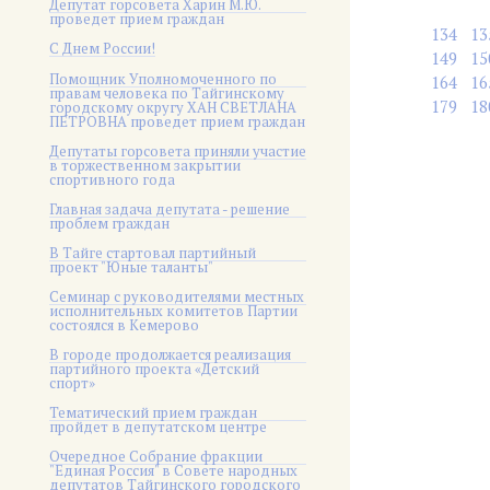
Депутат горсовета Харин М.Ю.
проведет прием граждан
134
13
С Днем России!
149
15
Помощник Уполномоченного по
164
16
правам человека по Тайгинскому
179
18
городскому округу ХАН СВЕТЛАНА
ПЕТРОВНА проведет прием граждан
Депутаты горсовета приняли участие
в торжественном закрытии
спортивного года
Главная задача депутата - решение
проблем граждан
В Тайге стартовал партийный
проект "Юные таланты"
Семинар с руководителями местных
исполнительных комитетов Партии
состоялся в Кемерово
В городе продолжается реализация
партийного проекта «Детский
спорт»
Тематический прием граждан
пройдет в депутатском центре
Очередное Собрание фракции
"Единая Россия" в Совете народных
депутатов Тайгинского городского