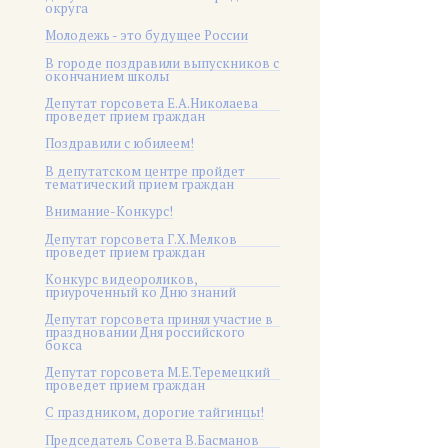
округа
Молодежь - это будущее России
В городе поздравили выпускников с
окончанием школы
Депутат горсовета Е.А.Николаева
проведет прием граждан
Поздравили с юбилеем!
В депутатском центре пройдет
тематический прием граждан
Внимание-Конкурс!
Депутат горсовета Г.Х.Мелков
проведет прием граждан
Конкурс видеороликов,
приуроченный ко Дню знаний
Депутат горсовета принял участие в
праздновании Дня российского
бокса
Депутат горсовета М.Е.Теремецкий
проведет прием граждан
С праздником, дорогие тайгинцы!
Председатель Совета В.Басманов