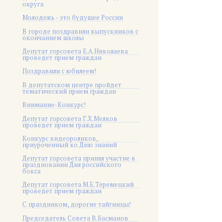
округа
Молодежь - это будущее России
В городе поздравили выпускников с
окончанием школы
Депутат горсовета Е.А.Николаева
проведет прием граждан
Поздравили с юбилеем!
В депутатском центре пройдет
тематический прием граждан
Внимание-Конкурс!
Депутат горсовета Г.Х.Мелков
проведет прием граждан
Конкурс видеороликов,
приуроченный ко Дню знаний
Депутат горсовета принял участие в
праздновании Дня российского
бокса
Депутат горсовета М.Е.Теремецкий
проведет прием граждан
С праздником, дорогие тайгинцы!
Председатель Совета В.Басманов