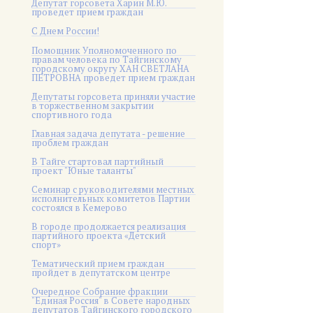
Депутат горсовета Харин М.Ю.
проведет прием граждан
С Днем России!
Помощник Уполномоченного по
правам человека по Тайгинскому
городскому округу ХАН СВЕТЛАНА
ПЕТРОВНА проведет прием граждан
Депутаты горсовета приняли участие
в торжественном закрытии
спортивного года
Главная задача депутата - решение
проблем граждан
В Тайге стартовал партийный
проект "Юные таланты"
Семинар с руководителями местных
исполнительных комитетов Партии
состоялся в Кемерово
В городе продолжается реализация
партийного проекта «Детский
спорт»
Тематический прием граждан
пройдет в депутатском центре
Очередное Собрание фракции
"Единая Россия" в Совете народных
депутатов Тайгинского городского