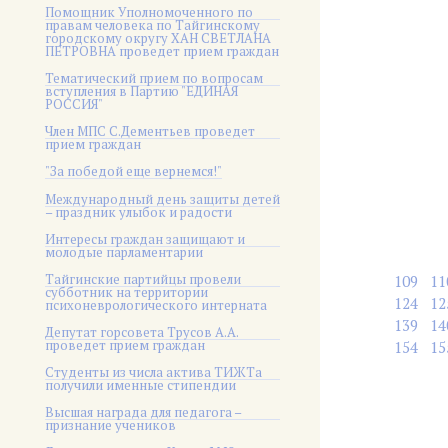
Помощник Уполномоченного по
правам человека по Тайгинскому
городскому округу ХАН СВЕТЛАНА
ПЕТРОВНА проведет прием граждан
Тематический прием по вопросам
вступления в Партию "ЕДИНАЯ
РОССИЯ"
Член МПС С.Дементьев проведет
прием граждан
"За победой еще вернемся!"
Международный день защиты детей
– праздник улыбок и радости
Интересы граждан защищают и
молодые парламентарии
Тайгинские партийцы провели
109
11
субботник на территории
124
12
психоневрологического интерната
139
14
Депутат горсовета Трусов А.А.
проведет прием граждан
154
15
Студенты из числа актива ТИЖТа
получили именные стипендии
Высшая награда для педагога –
признание учеников