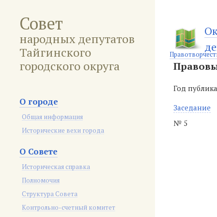
Совет
Ок
народных депутатов
де
Тайгинского
Правотворчест
городского округа
Правовы
Год публик
О городе
Заседание
Общая информация
№ 5
Исторические вехи города
О Совете
Историческая справка
Полномочия
Структура Совета
Контрольно-счетный комитет