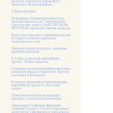
Депутат горсовета Харин М.Ю.
проведет прием граждан
С Днем России!
Помощник Уполномоченного по
правам человека по Тайгинскому
городскому округу ХАН СВЕТЛАНА
ПЕТРОВНА проведет прием граждан
Депутаты горсовета приняли участие
в торжественном закрытии
спортивного года
Главная задача депутата - решение
проблем граждан
В Тайге стартовал партийный
проект "Юные таланты"
Семинар с руководителями местных
исполнительных комитетов Партии
состоялся в Кемерово
В городе продолжается реализация
партийного проекта «Детский
спорт»
Тематический прием граждан
пройдет в депутатском центре
Очередное Собрание фракции
"Единая Россия" в Совете народных
депутатов Тайгинского городского