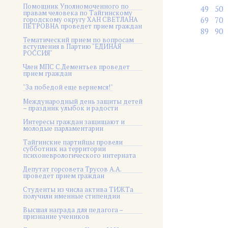
Помощник Уполномоченного по
49
50
правам человека по Тайгинскому
городскому округу ХАН СВЕТЛАНА
69
70
ПЕТРОВНА проведет прием граждан
89
90
Тематический прием по вопросам
вступления в Партию "ЕДИНАЯ
РОССИЯ"
Член МПС С.Дементьев проведет
прием граждан
"За победой еще вернемся!"
Международный день защиты детей
– праздник улыбок и радости
Интересы граждан защищают и
молодые парламентарии
Тайгинские партийцы провели
субботник на территории
психоневрологического интерната
Депутат горсовета Трусов А.А.
проведет прием граждан
Студенты из числа актива ТИЖТа
получили именные стипендии
Высшая награда для педагога –
признание учеников