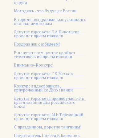
округа
Молодежь - это будущее России
В городе поздравили выпускников с
окончанием школы
Депутат горсовета Е.А.Николаева
проведет прием граждан
Поздравили с юбилеем!
В депутатском центре пройдет
тематический прием граждан
Внимание-Конкурс!
Депутат горсовета Г.Х.Мелков
проведет прием граждан
Конкурс видеороликов,
приуроченный ко Дню знаний
Депутат горсовета принял участие в
праздновании Дня российского
бокса
Депутат горсовета М.Е.Теремецкий
проведет прием граждан
С праздником, дорогие тайгинцы!
Председатель Совета В.Басманов