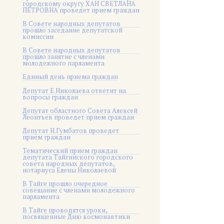
городскому округу ХАН СВЕТЛАНА
ПЕТРОВНА проведет прием граждан
В Совете народных депутатов
прошло заседание депутатской
комиссии
В Совете народных депутатов
прошло занятие с членами
молодежного парламента
Единый день приема граждан
Депутат Е.Николаева ответит на
вопросы граждан
Депутат областного Совета Алексей
Леонтьев проведет прием граждан
Депутат Н.Гумбатов проведет
прием граждан
Тематический прием граждан
депутата Тайгинского городского
совета народных депутатов,
нотариуса Елены Николаевой
В Тайге прошло очередное
совещание с членами молодежного
парламента
В Тайге проводятся уроки,
посвященные Дню космонавтики