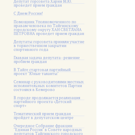
Депутат горсовета Харин М.Ю.
проведет прием граждан
С Днем России!
Помощник Уполномоченного по
правам человека по Тайгинскому
городскому округу ХАН СВЕТЛАНА
ПЕТРОВНА проведет прием граждан
Депутаты горсовета приняли участие
в торжественном закрытии
спортивного года
Главная задача депутата - решение
проблем граждан
В Тайге стартовал партийный
проект "Юные таланты"
Семинар с руководителями местных
исполнительных комитетов Партии
состоялся в Кемерово
В городе продолжается реализация
партийного проекта «Детский
спорт»
Тематический прием граждан
пройдет в депутатском центре
Очередное Собрание фракции
"Единая Россия" в Совете народных
депутатов Тайгинского городского