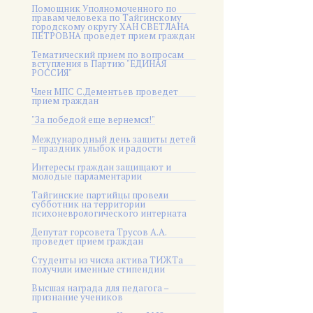
Помощник Уполномоченного по
правам человека по Тайгинскому
городскому округу ХАН СВЕТЛАНА
ПЕТРОВНА проведет прием граждан
Тематический прием по вопросам
вступления в Партию "ЕДИНАЯ
РОССИЯ"
Член МПС С.Дементьев проведет
прием граждан
"За победой еще вернемся!"
Международный день защиты детей
– праздник улыбок и радости
Интересы граждан защищают и
молодые парламентарии
Тайгинские партийцы провели
субботник на территории
психоневрологического интерната
Депутат горсовета Трусов А.А.
проведет прием граждан
Студенты из числа актива ТИЖТа
получили именные стипендии
Высшая награда для педагога –
признание учеников