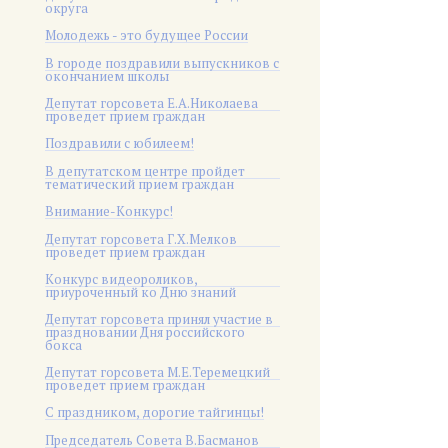
округа
Молодежь - это будущее России
В городе поздравили выпускников с
окончанием школы
Депутат горсовета Е.А.Николаева
проведет прием граждан
Поздравили с юбилеем!
В депутатском центре пройдет
тематический прием граждан
Внимание-Конкурс!
Депутат горсовета Г.Х.Мелков
проведет прием граждан
Конкурс видеороликов,
приуроченный ко Дню знаний
Депутат горсовета принял участие в
праздновании Дня российского
бокса
Депутат горсовета М.Е.Теремецкий
проведет прием граждан
С праздником, дорогие тайгинцы!
Председатель Совета В.Басманов