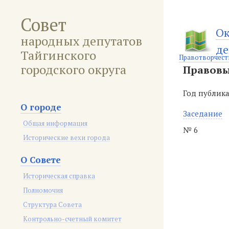
Совет
Ок
народных депутатов
де
Тайгинского
Правотворчест
городского округа
Правовы
Год публик
О городе
Заседание
Общая информация
№ 6
Исторические вехи города
О Совете
Историческая справка
Полномочия
Структура Совета
Контрольно-счетный комитет