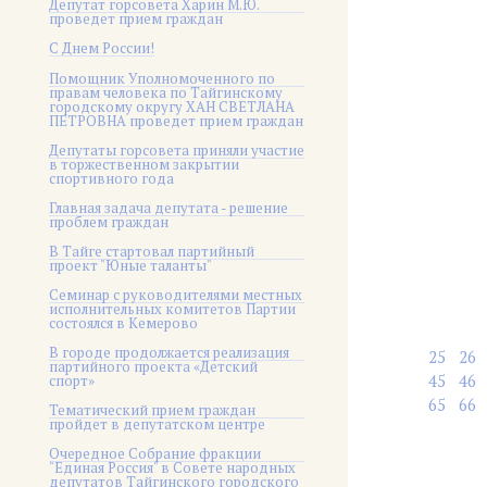
Депутат горсовета Харин М.Ю.
проведет прием граждан
С Днем России!
Помощник Уполномоченного по
правам человека по Тайгинскому
городскому округу ХАН СВЕТЛАНА
ПЕТРОВНА проведет прием граждан
Депутаты горсовета приняли участие
в торжественном закрытии
спортивного года
Главная задача депутата - решение
проблем граждан
В Тайге стартовал партийный
проект "Юные таланты"
Семинар с руководителями местных
исполнительных комитетов Партии
состоялся в Кемерово
В городе продолжается реализация
25
26
партийного проекта «Детский
45
46
спорт»
65
66
Тематический прием граждан
пройдет в депутатском центре
Очередное Собрание фракции
"Единая Россия" в Совете народных
депутатов Тайгинского городского