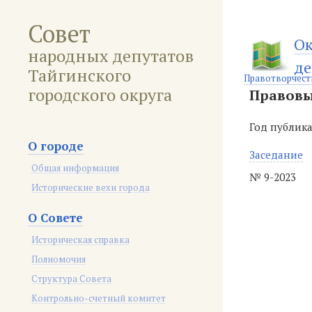
Совет
Ок
народных депутатов
де
Тайгинского
Правотворчест
городского округа
Правовы
Год публик
О городе
Заседание
Общая информация
№ 9-2023
Исторические вехи города
О Совете
Историческая справка
Полномочия
Структура Совета
Контрольно-счетный комитет