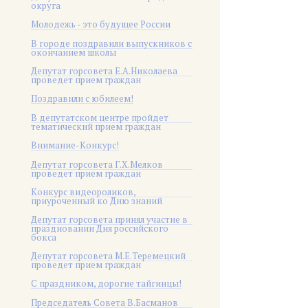
округа
Молодежь - это будущее России
В городе поздравили выпускников с
окончанием школы
Депутат горсовета Е.А.Николаева
проведет прием граждан
Поздравили с юбилеем!
В депутатском центре пройдет
тематический прием граждан
Внимание-Конкурс!
Депутат горсовета Г.Х.Мелков
проведет прием граждан
Конкурс видеороликов,
приуроченный ко Дню знаний
Депутат горсовета принял участие в
праздновании Дня российского
бокса
Депутат горсовета М.Е.Теремецкий
проведет прием граждан
С праздником, дорогие тайгинцы!
Председатель Совета В.Басманов