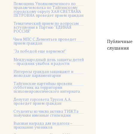
Помощник Уполномоченного по
правам человека по Тайгинскому
городскому округу ХАН СВЕТЛАНА
ПЕТРОВНА проведет прием граждан
Тематический прием по вопросам
вступления в Партию "ЕДИНАЯ
РОССИЯ"
Член МПС С.Дементьев проведет
Публичные
прием граждан
слушания
"За победой еще вернемся!"
Международный день защиты детей
– праздник улыбок и радости
Интересы граждан защищают и
молодые парламентарии
Тайгинские партийцы провели
субботник на территории
психоневрологического интерната
Депутат горсовета Трусов А.А.
проведет прием граждан
Студенты из числа актива ТИЖТа
получили именные стипендии
Высшая награда для педагога –
признание учеников