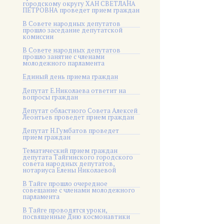
городскому округу ХАН СВЕТЛАНА
ПЕТРОВНА проведет прием граждан
В Совете народных депутатов
прошло заседание депутатской
комиссии
В Совете народных депутатов
прошло занятие с членами
молодежного парламента
Единый день приема граждан
Депутат Е.Николаева ответит на
вопросы граждан
Депутат областного Совета Алексей
Леонтьев проведет прием граждан
Депутат Н.Гумбатов проведет
прием граждан
Тематический прием граждан
депутата Тайгинского городского
совета народных депутатов,
нотариуса Елены Николаевой
В Тайге прошло очередное
совещание с членами молодежного
парламента
В Тайге проводятся уроки,
посвященные Дню космонавтики