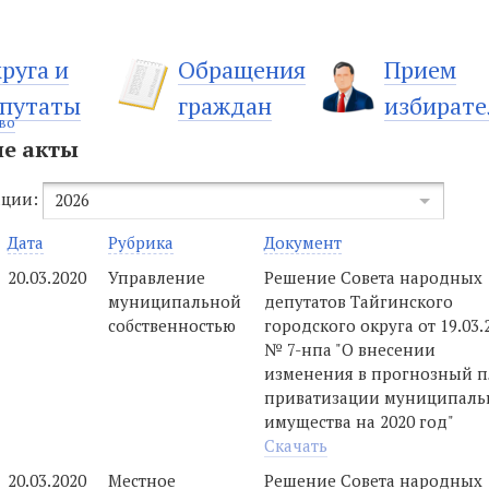
руга и
Обращения
Прием
путаты
граждан
избирате
во
е акты
ации:
2026
Дата
Рубрика
Документ
20.03.2020
Управление
Решение Совета народных
муниципальной
депутатов Тайгинского
собственностью
городского округа от 19.03.
№ 7-нпа "О внесении
изменения в прогнозный 
приватизации муниципаль
имущества на 2020 год"
Скачать
20.03.2020
Местное
Решение Совета народных