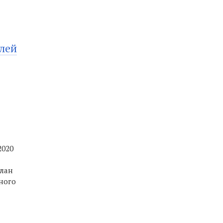
лей
2020
план
ного