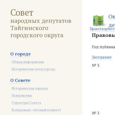
Совет
Ок
народных депутатов
де
Тайгинского
Правотворчест
городского округа
Правовы
Год публик
О городе
Заседание
Общая информация
№ 3
Исторические вехи города
О Совете
Историческая справка
Полномочия
Структура Совета
Контрольно-счетный комитет
№ 3