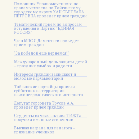
Помощник Уполномоченного по
правам человека по Тайгинскому
городскому округу ХАН СВЕТЛАНА
ПЕТРОВНА проведет прием граждан
Тематический прием по вопросам
вступления в Партию "ЕДИНАЯ
РОССИЯ"
Член МПС С.Дементьев проведет
прием граждан
"За победой еще вернемся!"
Международный день защиты детей
– праздник улыбок и радости
Интересы граждан защищают и
молодые парламентарии
Тайгинские партийцы провели
субботник на территории
психоневрологического интерната
Депутат горсовета Трусов А.А.
проведет прием граждан
Студенты из числа актива ТИЖТа
получили именные стипендии
Высшая награда для педагога –
признание учеников