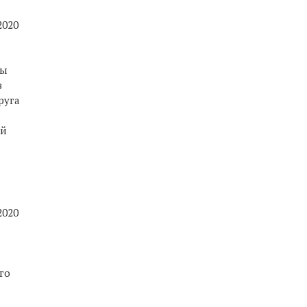
2020
ты
в
руга
ой
2020
го