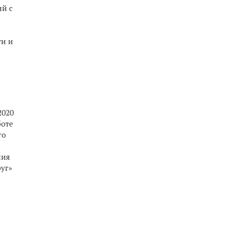
й с
ти и
2020
боте
го
ния
уг»