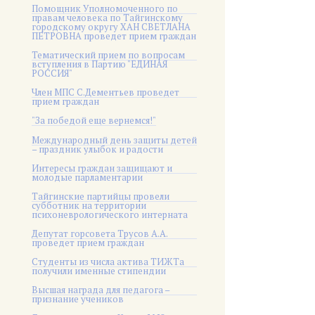
Помощник Уполномоченного по
правам человека по Тайгинскому
городскому округу ХАН СВЕТЛАНА
ПЕТРОВНА проведет прием граждан
Тематический прием по вопросам
вступления в Партию "ЕДИНАЯ
РОССИЯ"
Член МПС С.Дементьев проведет
прием граждан
"За победой еще вернемся!"
Международный день защиты детей
– праздник улыбок и радости
Интересы граждан защищают и
молодые парламентарии
Тайгинские партийцы провели
субботник на территории
психоневрологического интерната
Депутат горсовета Трусов А.А.
проведет прием граждан
Студенты из числа актива ТИЖТа
получили именные стипендии
Высшая награда для педагога –
признание учеников