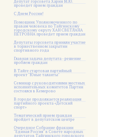
Депутат горсовета Харин М.Ю.
проведет прием граждан
С Днем России!
Помощник Уполномоченного по
правам человека по Тайгинскому
городскому округу ХАН СВЕТЛАНА
ПЕТРОВНА проведет прием граждан
Депутаты горсовета приняли участие
в торжественном закрытии
спортивного года
Главная задача депутата - решение
проблем граждан
В Тайге стартовал партийный
проект "Юные таланты"
Семинар с руководителями местных
исполнительных комитетов Партии
состоялся в Кемерово
В городе продолжается реализация
партийного проекта «Детский
спорт»
Тематический прием граждан
пройдет в депутатском центре
Очередное Собрание фракции
"Единая Россия" в Совете народных
депутатов Тайгинского городского