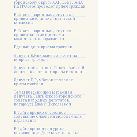
городскому округу ХАН СВЕТЛАНА
ПЕТРОВНА проведет прием граждан
В Совете народных депутатов
прошло заседание депутатской
комиссии
В Совете народных депутатов
прошло занятие с членами
молодежного парламента
Единый день приема граждан
Депутат Е.Николаева ответит на
вопросы граждан
Депутат областного Совета Алексей
Леонтьев проведет прием граждан
Депутат Н.Гумбатов проведет
прием граждан
Тематический прием граждан
депутата Тайгинского городского
совета народных депутатов,
нотариуса Елены Николаевой
В Тайге прошло очередное
совещание с членами молодежного
парламента
В Тайге проводятся уроки,
посвященные Дню космонавтики