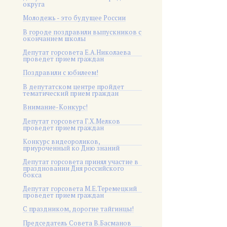
округа
Молодежь - это будущее России
В городе поздравили выпускников с
окончанием школы
Депутат горсовета Е.А.Николаева
проведет прием граждан
Поздравили с юбилеем!
В депутатском центре пройдет
тематический прием граждан
Внимание-Конкурс!
Депутат горсовета Г.Х.Мелков
проведет прием граждан
Конкурс видеороликов,
приуроченный ко Дню знаний
Депутат горсовета принял участие в
праздновании Дня российского
бокса
Депутат горсовета М.Е.Теремецкий
проведет прием граждан
С праздником, дорогие тайгинцы!
Председатель Совета В.Басманов