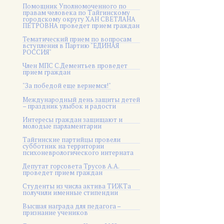
Помощник Уполномоченного по
правам человека по Тайгинскому
городскому округу ХАН СВЕТЛАНА
ПЕТРОВНА проведет прием граждан
Тематический прием по вопросам
вступления в Партию "ЕДИНАЯ
РОССИЯ"
Член МПС С.Дементьев проведет
прием граждан
"За победой еще вернемся!"
Международный день защиты детей
– праздник улыбок и радости
Интересы граждан защищают и
молодые парламентарии
Тайгинские партийцы провели
субботник на территории
психоневрологического интерната
Депутат горсовета Трусов А.А.
проведет прием граждан
Студенты из числа актива ТИЖТа
получили именные стипендии
Высшая награда для педагога –
признание учеников