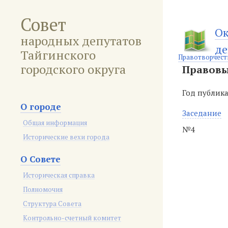
Совет
Ок
народных депутатов
де
Тайгинского
Правотворчест
городского округа
Правовы
Год публик
О городе
Заседание
Общая информация
№4
Исторические вехи города
О Совете
Историческая справка
Полномочия
Структура Совета
Контрольно-счетный комитет