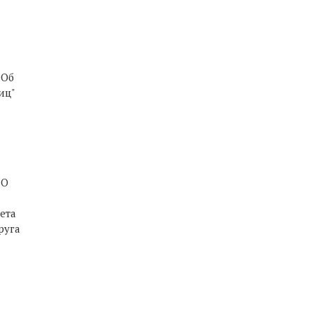
"Об
иц"
"О
ета
руга