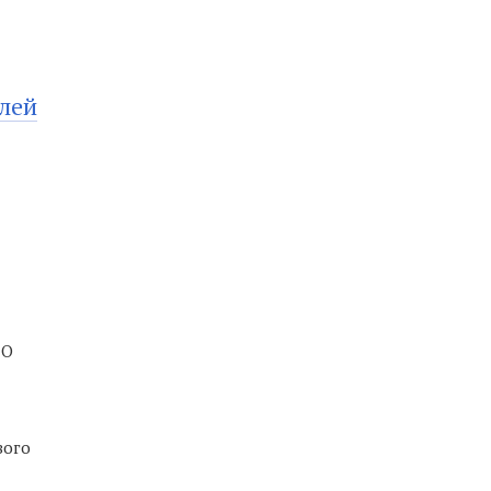
лей
"О
вого