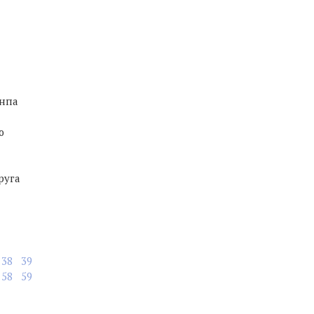
-нпа
ю
руга
38
39
58
59