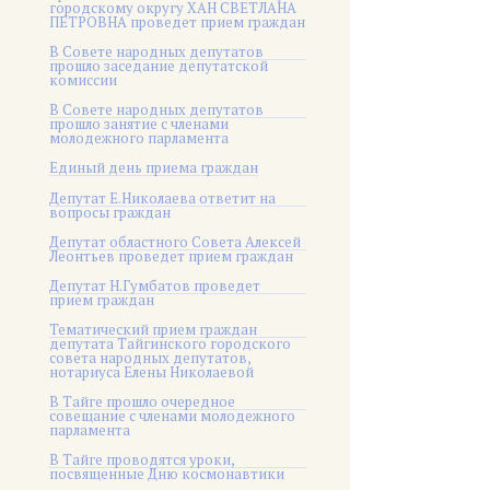
городскому округу ХАН СВЕТЛАНА
ПЕТРОВНА проведет прием граждан
В Совете народных депутатов
прошло заседание депутатской
комиссии
В Совете народных депутатов
прошло занятие с членами
молодежного парламента
Единый день приема граждан
Депутат Е.Николаева ответит на
вопросы граждан
Депутат областного Совета Алексей
Леонтьев проведет прием граждан
Депутат Н.Гумбатов проведет
прием граждан
Тематический прием граждан
депутата Тайгинского городского
совета народных депутатов,
нотариуса Елены Николаевой
В Тайге прошло очередное
совещание с членами молодежного
парламента
В Тайге проводятся уроки,
посвященные Дню космонавтики