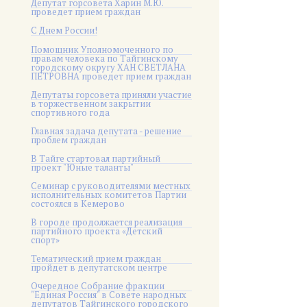
Депутат горсовета Харин М.Ю.
проведет прием граждан
С Днем России!
Помощник Уполномоченного по
правам человека по Тайгинскому
городскому округу ХАН СВЕТЛАНА
ПЕТРОВНА проведет прием граждан
Депутаты горсовета приняли участие
в торжественном закрытии
спортивного года
Главная задача депутата - решение
проблем граждан
В Тайге стартовал партийный
проект "Юные таланты"
Семинар с руководителями местных
исполнительных комитетов Партии
состоялся в Кемерово
В городе продолжается реализация
партийного проекта «Детский
спорт»
Тематический прием граждан
пройдет в депутатском центре
Очередное Собрание фракции
"Единая Россия" в Совете народных
депутатов Тайгинского городского