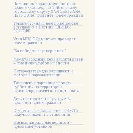
Помощник Уполномоченного по
правам человека по Тайгинскому
городскому округу ХАН СВЕТЛАНА
ПЕТРОВНА проведет прием граждан
Тематический прием по вопросам
вступления в Партию "ЕДИНАЯ
РОССИЯ"
Член МПС С.Дементьев проведет
прием граждан
"За победой еще вернемся!"
Международный день защиты детей
– праздник улыбок и радости
Интересы граждан защищают и
молодые парламентарии
Тайгинские партийцы провели
субботник на территории
психоневрологического интерната
Депутат горсовета Трусов А.А.
проведет прием граждан
Студенты из числа актива ТИЖТа
получили именные стипендии
Высшая награда для педагога –
признание учеников