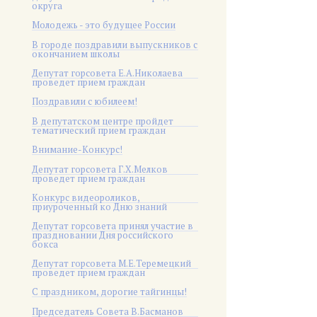
округа
Молодежь - это будущее России
В городе поздравили выпускников с
окончанием школы
Депутат горсовета Е.А.Николаева
проведет прием граждан
Поздравили с юбилеем!
В депутатском центре пройдет
тематический прием граждан
Внимание-Конкурс!
Депутат горсовета Г.Х.Мелков
проведет прием граждан
Конкурс видеороликов,
приуроченный ко Дню знаний
Депутат горсовета принял участие в
праздновании Дня российского
бокса
Депутат горсовета М.Е.Теремецкий
проведет прием граждан
С праздником, дорогие тайгинцы!
Председатель Совета В.Басманов