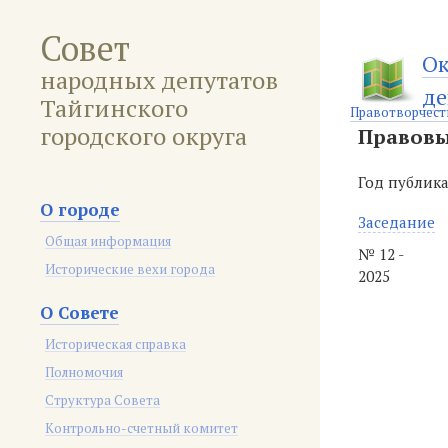
Совет
Ок
народных депутатов
де
Тайгинского
Правотворчест
городского округа
Правовы
Год публик
О городе
Заседание
Общая информация
№ 12 -
Исторические вехи города
2025
О Совете
Историческая справка
Полномочия
Структура Совета
Контрольно-счетный комитет