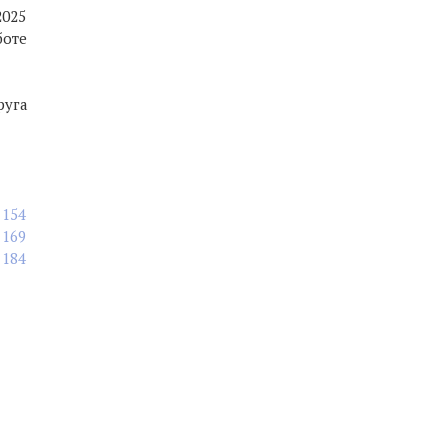
2025
боте
руга
154
169
184