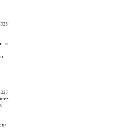
2025
та и
го
2025
боте
в
од»