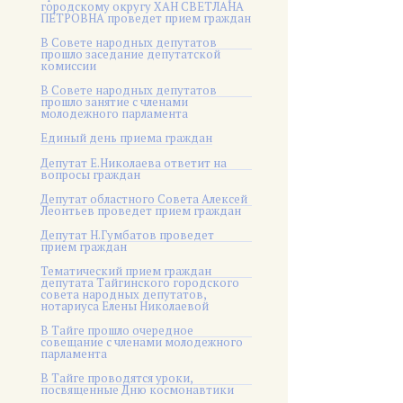
городскому округу ХАН СВЕТЛАНА
ПЕТРОВНА проведет прием граждан
В Совете народных депутатов
прошло заседание депутатской
комиссии
В Совете народных депутатов
прошло занятие с членами
молодежного парламента
Единый день приема граждан
Депутат Е.Николаева ответит на
вопросы граждан
Депутат областного Совета Алексей
Леонтьев проведет прием граждан
Депутат Н.Гумбатов проведет
прием граждан
Тематический прием граждан
депутата Тайгинского городского
совета народных депутатов,
нотариуса Елены Николаевой
В Тайге прошло очередное
совещание с членами молодежного
парламента
В Тайге проводятся уроки,
посвященные Дню космонавтики