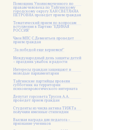
Помощник Уполномоченного по
правам человека по Тайгинскому
городскому округу ХАН СВЕТЛАНА
ПЕТРОВНА проведет прием граждан
Тематический прием по вопросам
вступления в Партию "ЕДИНАЯ
РОССИЯ"
Член МПС С.Дементьев проведет
прием граждан
"За победой еще вернемся!"
Международный день защиты детей
– праздник улыбок и радости
Интересы граждан защищают и
молодые парламентарии
Тайгинские партийцы провели
субботник на территории
психоневрологического интерната
Депутат горсовета Трусов А.А.
проведет прием граждан
Студенты из числа актива ТИЖТа
получили именные стипендии
Высшая награда для педагога –
признание учеников