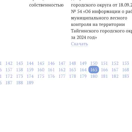
собственностью
городского округа от 18.09.
№ 54 «Об информации о ра
муниципального лесного
контроля на территории
Тайгинского городского ок
за 2024 год»
Скачать
1
142
143
144
145
146
147
148
149
150
151
152
153
6
157
158
159
160
161
162
163
164
165
166
167
168
1
172
173
174
175
176
177
178
179
180
181
182
183
6
187
188
189