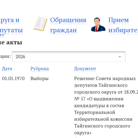
руга и
Обращения
Прием
путаты
граждан
избирате
во
е акты
ации:
2026
Дата
Рубрика
Документ
01.01.1970
Выборы
Решение Совета народных
депутатов Тайгинского
городского округа от 18.09.
№ 57 «О выдвижении
кандидатуры в состав
Территориальной
избирательной комиссии
Тайгинского городского
округа»