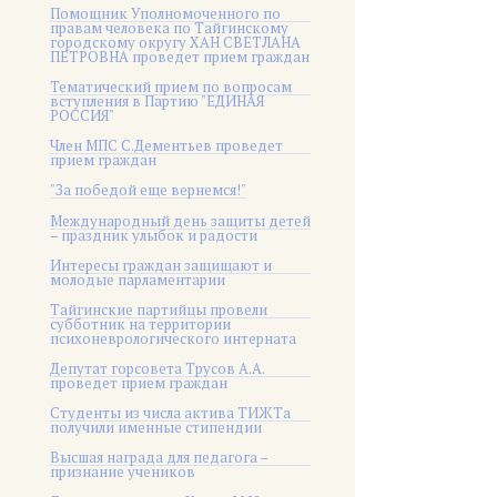
Помощник Уполномоченного по
правам человека по Тайгинскому
городскому округу ХАН СВЕТЛАНА
ПЕТРОВНА проведет прием граждан
Тематический прием по вопросам
вступления в Партию "ЕДИНАЯ
РОССИЯ"
Член МПС С.Дементьев проведет
прием граждан
"За победой еще вернемся!"
Международный день защиты детей
– праздник улыбок и радости
Интересы граждан защищают и
молодые парламентарии
Тайгинские партийцы провели
субботник на территории
психоневрологического интерната
Депутат горсовета Трусов А.А.
проведет прием граждан
Студенты из числа актива ТИЖТа
получили именные стипендии
Высшая награда для педагога –
признание учеников