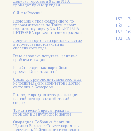
Депутат горсовета Харин М.Ю.
проведет прием граждан
С Днем России!
137
13
Помощник Уполномоченного по
правам человека по Тайгинскому
152
15
городскому округу ХАН СВЕТЛАНА
167
16
ПЕТРОВНА проведет прием граждан
182
18
Депутаты горсовета приняли участие
в торжественном закрытии
спортивного года
Главная задача депутата - решение
проблем граждан
В Тайге стартовал партийный
проект "Юные таланты"
Семинар с руководителями местных
исполнительных комитетов Партии
состоялся в Кемерово
В городе продолжается реализация
партийного проекта «Детский
спорт»
Тематический прием граждан
пройдет в депутатском центре
Очередное Собрание фракции
"Единая Россия" в Совете народных
депутатов Тайгинского городского