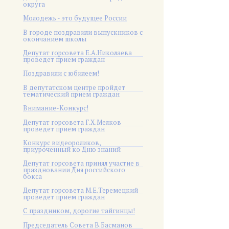
округа
Молодежь - это будущее России
В городе поздравили выпускников с
окончанием школы
Депутат горсовета Е.А.Николаева
проведет прием граждан
Поздравили с юбилеем!
В депутатском центре пройдет
тематический прием граждан
Внимание-Конкурс!
Депутат горсовета Г.Х.Мелков
проведет прием граждан
Конкурс видеороликов,
приуроченный ко Дню знаний
Депутат горсовета принял участие в
праздновании Дня российского
бокса
Депутат горсовета М.Е.Теремецкий
проведет прием граждан
С праздником, дорогие тайгинцы!
Председатель Совета В.Басманов