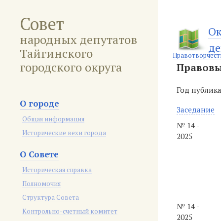
Совет
Ок
народных депутатов
де
Тайгинского
Правотворчест
городского округа
Правовы
Год публик
О городе
Заседание
Общая информация
№ 14 -
Исторические вехи города
2025
О Совете
Историческая справка
Полномочия
Структура Совета
№ 14 -
Контрольно-счетный комитет
2025