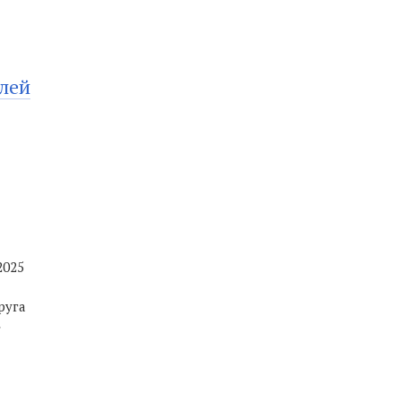
лей
2025
руга
»