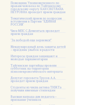
Помощник Уполномоченного по
правам человека по Тайгинскому
городскому округу ХАН СВЕТЛАНА
ПЕТРОВНА проведет прием граждан
Тематический прием по вопросам
вступления в Партию "ЕДИНАЯ
РОССИЯ"
Член МПС С.Дементьев проведет
прием граждан
"За победой еще вернемся!"
Международный день защиты детей
– праздник улыбок и радости
Интересы граждан защищают и
молодые парламентарии
Тайгинские партийцы провели
субботник на территории
психоневрологического интерната
Депутат горсовета Трусов А.А.
проведет прием граждан
Студенты из числа актива ТИЖТа
получили именные стипендии
Высшая награда для педагога –
признание учеников