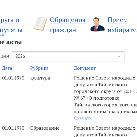
руга и
Обращения
Прием
путаты
граждан
избирате
во
е акты
ации:
2026
Дата
Рубрика
Документ
01.01.1970
культура
Решение Совета народных
депутатов Тайгинского
городского округа от 20.11.
№ 67 «О подготовке
Тайгинского городского ок
к новогодним праздникам
Скачать
01.01.1970
Образование
Решение Совета народных
депутатов Тайгинского