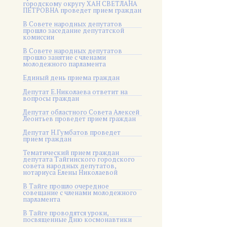
городскому округу ХАН СВЕТЛАНА
ПЕТРОВНА проведет прием граждан
В Совете народных депутатов
прошло заседание депутатской
комиссии
В Совете народных депутатов
прошло занятие с членами
молодежного парламента
Единый день приема граждан
Депутат Е.Николаева ответит на
вопросы граждан
Депутат областного Совета Алексей
Леонтьев проведет прием граждан
Депутат Н.Гумбатов проведет
прием граждан
Тематический прием граждан
депутата Тайгинского городского
совета народных депутатов,
нотариуса Елены Николаевой
В Тайге прошло очередное
совещание с членами молодежного
парламента
В Тайге проводятся уроки,
посвященные Дню космонавтики