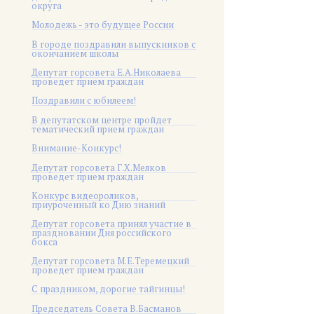
округа
Молодежь - это будущее России
В городе поздравили выпускников с
окончанием школы
Депутат горсовета Е.А.Николаева
проведет прием граждан
Поздравили с юбилеем!
В депутатском центре пройдет
тематический прием граждан
Внимание-Конкурс!
Депутат горсовета Г.Х.Мелков
проведет прием граждан
Конкурс видеороликов,
приуроченный ко Дню знаний
Депутат горсовета принял участие в
праздновании Дня российского
бокса
Депутат горсовета М.Е.Теремецкий
проведет прием граждан
С праздником, дорогие тайгинцы!
Председатель Совета В.Басманов