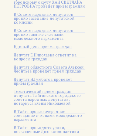
городскому округу ХАН СВЕТЛАНА
ПЕТРОВНА проведет прием граждан
В Совете народных депутатов
прошло заседание депутатской
комиссии
В Совете народных депутатов
прошло занятие с членами
молодежного парламента
Единый день приема граждан
Депутат Е.Николаева ответит на
вопросы граждан
Депутат областного Совета Алексей
Леонтьев проведет прием граждан
Депутат Н.Гумбатов проведет
прием граждан
Тематический прием граждан
депутата Тайгинского городского
совета народных депутатов,
нотариуса Елены Николаевой
В Тайге прошло очередное
совещание с членами молодежного
парламента
В Тайге проводятся уроки,
посвященные Дню космонавтики