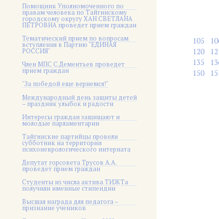
Помощник Уполномоченного по
правам человека по Тайгинскому
городскому округу ХАН СВЕТЛАНА
ПЕТРОВНА проведет прием граждан
Тематический прием по вопросам
105
10
вступления в Партию "ЕДИНАЯ
РОССИЯ"
120
12
135
13
Член МПС С.Дементьев проведет
прием граждан
150
15
"За победой еще вернемся!"
Международный день защиты детей
– праздник улыбок и радости
Интересы граждан защищают и
молодые парламентарии
Тайгинские партийцы провели
субботник на территории
психоневрологического интерната
Депутат горсовета Трусов А.А.
проведет прием граждан
Студенты из числа актива ТИЖТа
получили именные стипендии
Высшая награда для педагога –
признание учеников