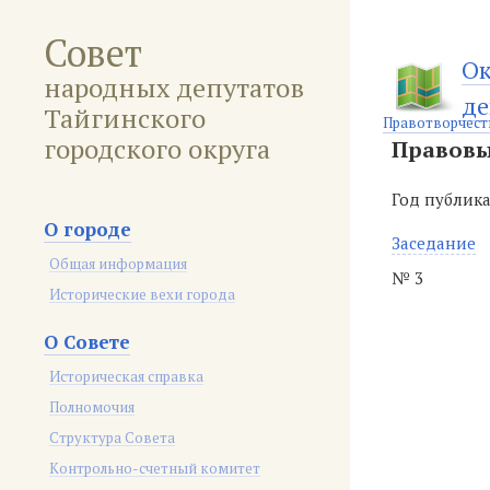
Совет
Ок
народных депутатов
де
Тайгинского
Правотворчест
городского округа
Правовы
Год публик
О городе
Заседание
Общая информация
№ 3
Исторические вехи города
О Совете
Историческая справка
Полномочия
Структура Совета
Контрольно-счетный комитет