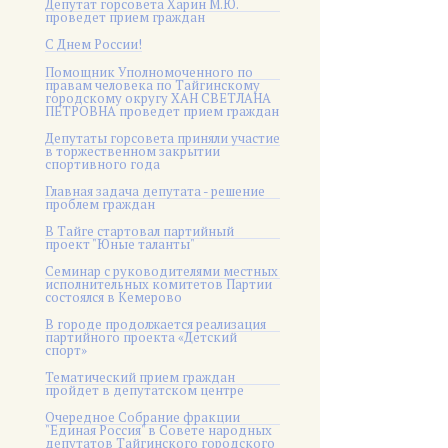
Депутат горсовета Харин М.Ю.
проведет прием граждан
С Днем России!
Помощник Уполномоченного по
правам человека по Тайгинскому
городскому округу ХАН СВЕТЛАНА
ПЕТРОВНА проведет прием граждан
Депутаты горсовета приняли участие
в торжественном закрытии
спортивного года
Главная задача депутата - решение
проблем граждан
В Тайге стартовал партийный
проект "Юные таланты"
Семинар с руководителями местных
исполнительных комитетов Партии
состоялся в Кемерово
В городе продолжается реализация
партийного проекта «Детский
спорт»
Тематический прием граждан
пройдет в депутатском центре
Очередное Собрание фракции
"Единая Россия" в Совете народных
депутатов Тайгинского городского