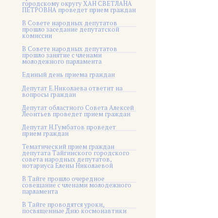
городскому округу ХАН СВЕТЛАНА
ПЕТРОВНА проведет прием граждан
В Совете народных депутатов
прошло заседание депутатской
комиссии
В Совете народных депутатов
прошло занятие с членами
молодежного парламента
Единый день приема граждан
Депутат Е.Николаева ответит на
вопросы граждан
Депутат областного Совета Алексей
Леонтьев проведет прием граждан
Депутат Н.Гумбатов проведет
прием граждан
Тематический прием граждан
депутата Тайгинского городского
совета народных депутатов,
нотариуса Елены Николаевой
В Тайге прошло очередное
совещание с членами молодежного
парламента
В Тайге проводятся уроки,
посвященные Дню космонавтики