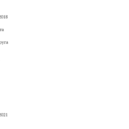
2018
та
руга
я
2021