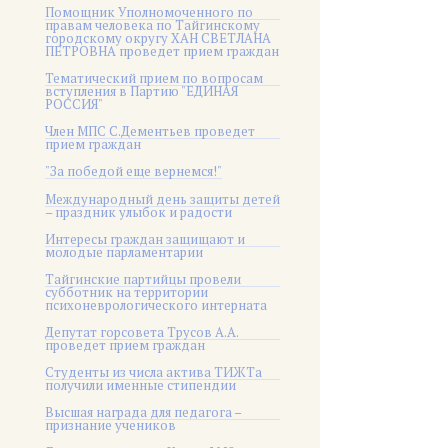
Помощник Уполномоченного по
правам человека по Тайгинскому
городскому округу ХАН СВЕТЛАНА
ПЕТРОВНА проведет прием граждан
Тематический прием по вопросам
вступления в Партию "ЕДИНАЯ
РОССИЯ"
Член МПС С.Дементьев проведет
прием граждан
"За победой еще вернемся!"
Международный день защиты детей
– праздник улыбок и радости
Интересы граждан защищают и
молодые парламентарии
Тайгинские партийцы провели
субботник на территории
психоневрологического интерната
Депутат горсовета Трусов А.А.
проведет прием граждан
Студенты из числа актива ТИЖТа
получили именные стипендии
Высшая награда для педагога –
признание учеников