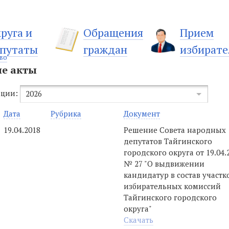
руга и
Обращения
Прием
путаты
граждан
избирате
во
е акты
ации:
2026
Дата
Рубрика
Документ
19.04.2018
Решение Совета народных
депутатов Тайгинского
городского округа от 19.04.
№ 27 "О выдвижении
кандидатур в состав участ
избирательных комиссий
Тайгинского городского
округа"
Скачать