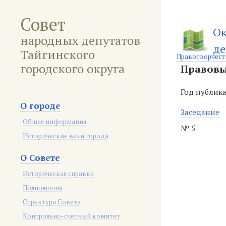
Совет
Ок
народных депутатов
де
Тайгинского
Правотворчест
городского округа
Правовы
Год публик
О городе
Заседание
Общая информация
№ 5
Исторические вехи города
О Совете
Историческая справка
Полномочия
Структура Совета
Контрольно-счетный комитет