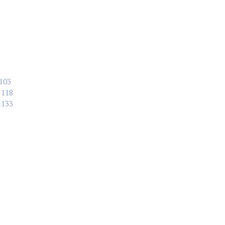
103
118
133