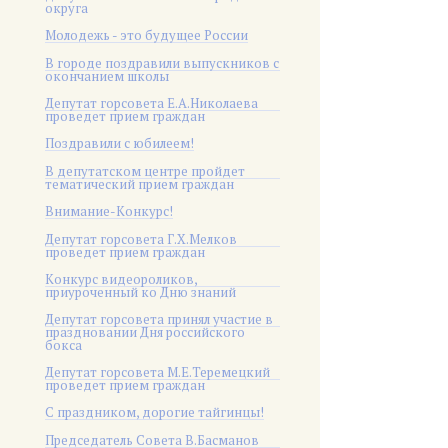
округа
Молодежь - это будущее России
В городе поздравили выпускников с
окончанием школы
Депутат горсовета Е.А.Николаева
проведет прием граждан
Поздравили с юбилеем!
В депутатском центре пройдет
тематический прием граждан
Внимание-Конкурс!
Депутат горсовета Г.Х.Мелков
проведет прием граждан
Конкурс видеороликов,
приуроченный ко Дню знаний
Депутат горсовета принял участие в
праздновании Дня российского
бокса
Депутат горсовета М.Е.Теремецкий
проведет прием граждан
С праздником, дорогие тайгинцы!
Председатель Совета В.Басманов