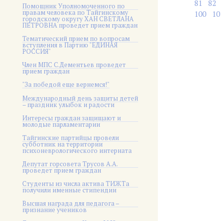
81
82
Помощник Уполномоченного по
правам человека по Тайгинскому
100
10
городскому округу ХАН СВЕТЛАНА
ПЕТРОВНА проведет прием граждан
Тематический прием по вопросам
вступления в Партию "ЕДИНАЯ
РОССИЯ"
Член МПС С.Дементьев проведет
прием граждан
"За победой еще вернемся!"
Международный день защиты детей
– праздник улыбок и радости
Интересы граждан защищают и
молодые парламентарии
Тайгинские партийцы провели
субботник на территории
психоневрологического интерната
Депутат горсовета Трусов А.А.
проведет прием граждан
Студенты из числа актива ТИЖТа
получили именные стипендии
Высшая награда для педагога –
признание учеников