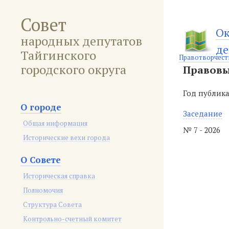
Совет
Ок
народных депутатов
де
Тайгинского
Правотворчест
городского округа
Правовы
Год публик
О городе
Заседание
Общая информация
№ 7 - 2026
Исторические вехи города
О Совете
Историческая справка
Полномочия
Структура Совета
Контрольно-счетный комитет