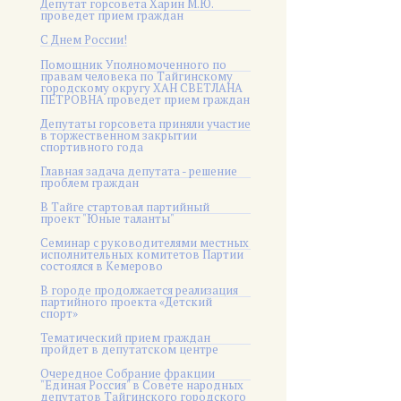
Депутат горсовета Харин М.Ю.
проведет прием граждан
С Днем России!
Помощник Уполномоченного по
правам человека по Тайгинскому
городскому округу ХАН СВЕТЛАНА
ПЕТРОВНА проведет прием граждан
Депутаты горсовета приняли участие
в торжественном закрытии
спортивного года
Главная задача депутата - решение
проблем граждан
В Тайге стартовал партийный
проект "Юные таланты"
Семинар с руководителями местных
исполнительных комитетов Партии
состоялся в Кемерово
В городе продолжается реализация
партийного проекта «Детский
спорт»
Тематический прием граждан
пройдет в депутатском центре
Очередное Собрание фракции
"Единая Россия" в Совете народных
депутатов Тайгинского городского