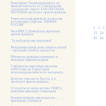
Помощник Уполномоченного по
правам человека по Тайгинскому
городскому округу ХАН СВЕТЛАНА
ПЕТРОВНА проведет прием граждан
Тематический прием по вопросам
вступления в Партию "ЕДИНАЯ
РОССИЯ"
1
2
3
Член МПС С.Дементьев проведет
23
24
прием граждан
43
44
"За победой еще вернемся!"
Международный день защиты детей
– праздник улыбок и радости
Интересы граждан защищают и
молодые парламентарии
Тайгинские партийцы провели
субботник на территории
психоневрологического интерната
Депутат горсовета Трусов А.А.
проведет прием граждан
Студенты из числа актива ТИЖТа
получили именные стипендии
Высшая награда для педагога –
признание учеников