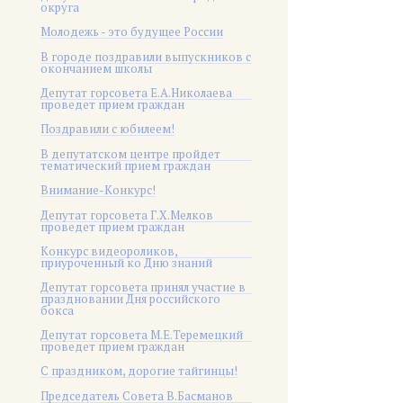
округа
Молодежь - это будущее России
В городе поздравили выпускников с
окончанием школы
Депутат горсовета Е.А.Николаева
проведет прием граждан
Поздравили с юбилеем!
В депутатском центре пройдет
тематический прием граждан
Внимание-Конкурс!
Депутат горсовета Г.Х.Мелков
проведет прием граждан
Конкурс видеороликов,
приуроченный ко Дню знаний
Депутат горсовета принял участие в
праздновании Дня российского
бокса
Депутат горсовета М.Е.Теремецкий
проведет прием граждан
С праздником, дорогие тайгинцы!
Председатель Совета В.Басманов