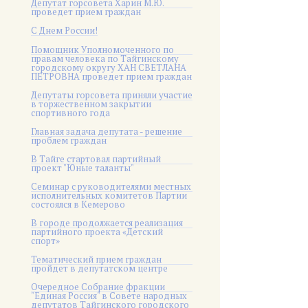
Депутат горсовета Харин М.Ю.
проведет прием граждан
С Днем России!
Помощник Уполномоченного по
правам человека по Тайгинскому
городскому округу ХАН СВЕТЛАНА
ПЕТРОВНА проведет прием граждан
Депутаты горсовета приняли участие
в торжественном закрытии
спортивного года
Главная задача депутата - решение
проблем граждан
В Тайге стартовал партийный
проект "Юные таланты"
Семинар с руководителями местных
исполнительных комитетов Партии
состоялся в Кемерово
В городе продолжается реализация
партийного проекта «Детский
спорт»
Тематический прием граждан
пройдет в депутатском центре
Очередное Собрание фракции
"Единая Россия" в Совете народных
депутатов Тайгинского городского