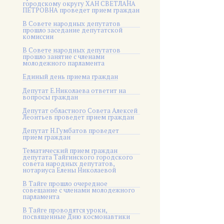
городскому округу ХАН СВЕТЛАНА
ПЕТРОВНА проведет прием граждан
В Совете народных депутатов
прошло заседание депутатской
комиссии
В Совете народных депутатов
прошло занятие с членами
молодежного парламента
Единый день приема граждан
Депутат Е.Николаева ответит на
вопросы граждан
Депутат областного Совета Алексей
Леонтьев проведет прием граждан
Депутат Н.Гумбатов проведет
прием граждан
Тематический прием граждан
депутата Тайгинского городского
совета народных депутатов,
нотариуса Елены Николаевой
В Тайге прошло очередное
совещание с членами молодежного
парламента
В Тайге проводятся уроки,
посвященные Дню космонавтики