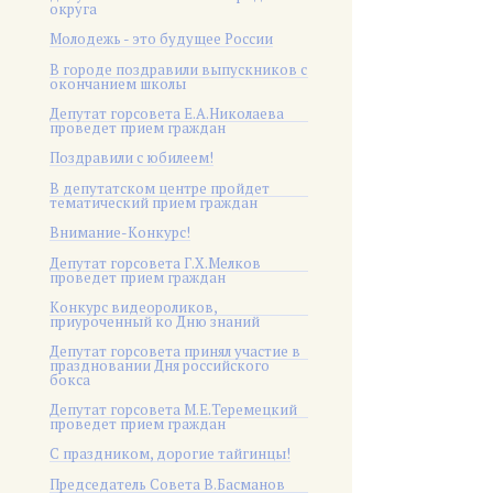
округа
Молодежь - это будущее России
В городе поздравили выпускников с
окончанием школы
Депутат горсовета Е.А.Николаева
проведет прием граждан
Поздравили с юбилеем!
В депутатском центре пройдет
тематический прием граждан
Внимание-Конкурс!
Депутат горсовета Г.Х.Мелков
проведет прием граждан
Конкурс видеороликов,
приуроченный ко Дню знаний
Депутат горсовета принял участие в
праздновании Дня российского
бокса
Депутат горсовета М.Е.Теремецкий
проведет прием граждан
С праздником, дорогие тайгинцы!
Председатель Совета В.Басманов