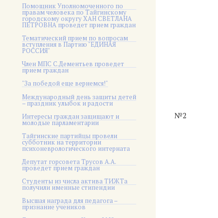
Помощник Уполномоченного по
правам человека по Тайгинскому
городскому округу ХАН СВЕТЛАНА
ПЕТРОВНА проведет прием граждан
Тематический прием по вопросам
вступления в Партию "ЕДИНАЯ
РОССИЯ"
Член МПС С.Дементьев проведет
прием граждан
"За победой еще вернемся!"
Международный день защиты детей
– праздник улыбок и радости
№2
Интересы граждан защищают и
молодые парламентарии
Тайгинские партийцы провели
субботник на территории
психоневрологического интерната
Депутат горсовета Трусов А.А.
проведет прием граждан
Студенты из числа актива ТИЖТа
получили именные стипендии
Высшая награда для педагога –
признание учеников