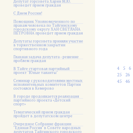
Депутат горсовета Харин М.Ю.
проведет прием граждан
С Днем России!
Помощник Уполномоченного по
правам человека по Тайгинскому
городскому округу ХАН СВЕТЛАНА
ПЕТРОВНА проведет прием граждан
Депутаты горсовета приняли участие
в торжественном закрытии
спортивного года
Главная задача депутата - решение
проблем граждан
4
5
6
В Тайге стартовал партийный
проект "Юные таланты"
25
26
Семинар с руководителями местных
45
46
исполнительных комитетов Партии
состоялся в Кемерово
В городе продолжается реализация
партийного проекта «Детский
спорт»
Тематический прием граждан
пройдет в депутатском центре
Очередное Собрание фракции
"Единая Россия" в Совете народных
депутатов Тайгинского городского