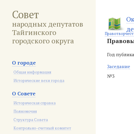
Совет
Ок
народных депутатов
де
Тайгинского
Правотворчест
городского округа
Правовы
Год публик
О городе
Заседание
Общая информация
№3
Исторические вехи города
О Совете
Историческая справка
Полномочия
Структура Совета
Контрольно-счетный комитет