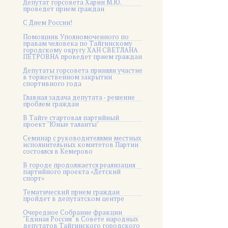
Депутат горсовета Харин М.Ю.
проведет прием граждан
С Днем России!
Помощник Уполномоченного по
правам человека по Тайгинскому
городскому округу ХАН СВЕТЛАНА
ПЕТРОВНА проведет прием граждан
Депутаты горсовета приняли участие
в торжественном закрытии
спортивного года
Главная задача депутата - решение
проблем граждан
В Тайге стартовал партийный
проект "Юные таланты"
Семинар с руководителями местных
исполнительных комитетов Партии
состоялся в Кемерово
В городе продолжается реализация
партийного проекта «Детский
спорт»
Тематический прием граждан
пройдет в депутатском центре
Очередное Собрание фракции
"Единая Россия" в Совете народных
депутатов Тайгинского городского