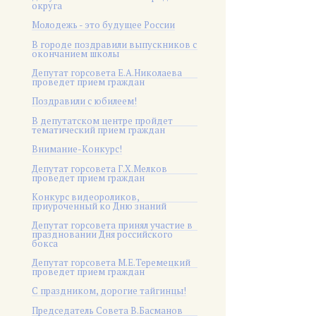
округа
Молодежь - это будущее России
В городе поздравили выпускников с
окончанием школы
Депутат горсовета Е.А.Николаева
проведет прием граждан
Поздравили с юбилеем!
В депутатском центре пройдет
тематический прием граждан
Внимание-Конкурс!
Депутат горсовета Г.Х.Мелков
проведет прием граждан
Конкурс видеороликов,
приуроченный ко Дню знаний
Депутат горсовета принял участие в
праздновании Дня российского
бокса
Депутат горсовета М.Е.Теремецкий
проведет прием граждан
С праздником, дорогие тайгинцы!
Председатель Совета В.Басманов