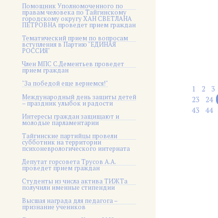
Помощник Уполномоченного по
правам человека по Тайгинскому
городскому округу ХАН СВЕТЛАНА
ПЕТРОВНА проведет прием граждан
Тематический прием по вопросам
вступления в Партию "ЕДИНАЯ
РОССИЯ"
Член МПС С.Дементьев проведет
прием граждан
"За победой еще вернемся!"
1
2
3
Международный день защиты детей
23
24
– праздник улыбок и радости
43
44
Интересы граждан защищают и
молодые парламентарии
Тайгинские партийцы провели
субботник на территории
психоневрологического интерната
Депутат горсовета Трусов А.А.
проведет прием граждан
Студенты из числа актива ТИЖТа
получили именные стипендии
Высшая награда для педагога –
признание учеников