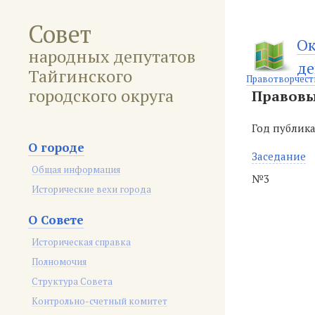
Совет
Ок
народных депутатов
де
Тайгинского
Правотворчест
городского округа
Правовы
Год публик
О городе
Заседание
Общая информация
№3
Исторические вехи города
О Совете
Историческая справка
Полномочия
Структура Совета
Контрольно-счетный комитет