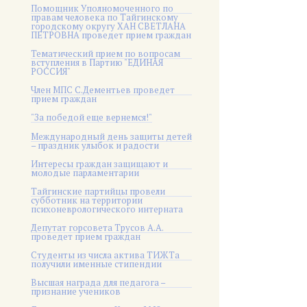
Помощник Уполномоченного по
правам человека по Тайгинскому
городскому округу ХАН СВЕТЛАНА
ПЕТРОВНА проведет прием граждан
Тематический прием по вопросам
вступления в Партию "ЕДИНАЯ
РОССИЯ"
Член МПС С.Дементьев проведет
прием граждан
"За победой еще вернемся!"
Международный день защиты детей
– праздник улыбок и радости
Интересы граждан защищают и
молодые парламентарии
Тайгинские партийцы провели
субботник на территории
психоневрологического интерната
Депутат горсовета Трусов А.А.
проведет прием граждан
Студенты из числа актива ТИЖТа
получили именные стипендии
Высшая награда для педагога –
признание учеников