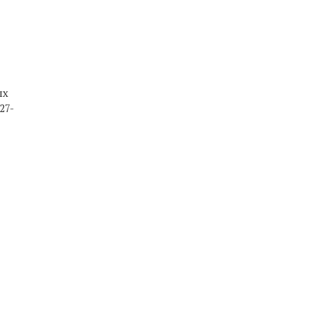
ых
27-