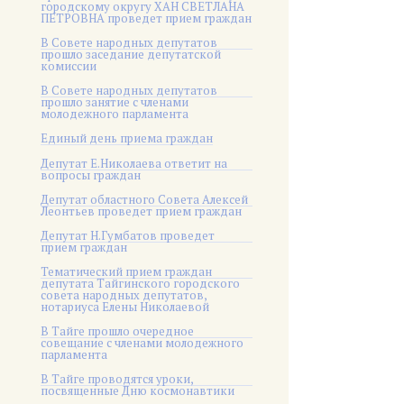
городскому округу ХАН СВЕТЛАНА
ПЕТРОВНА проведет прием граждан
В Совете народных депутатов
прошло заседание депутатской
комиссии
В Совете народных депутатов
прошло занятие с членами
молодежного парламента
Единый день приема граждан
Депутат Е.Николаева ответит на
вопросы граждан
Депутат областного Совета Алексей
Леонтьев проведет прием граждан
Депутат Н.Гумбатов проведет
прием граждан
Тематический прием граждан
депутата Тайгинского городского
совета народных депутатов,
нотариуса Елены Николаевой
В Тайге прошло очередное
совещание с членами молодежного
парламента
В Тайге проводятся уроки,
посвященные Дню космонавтики