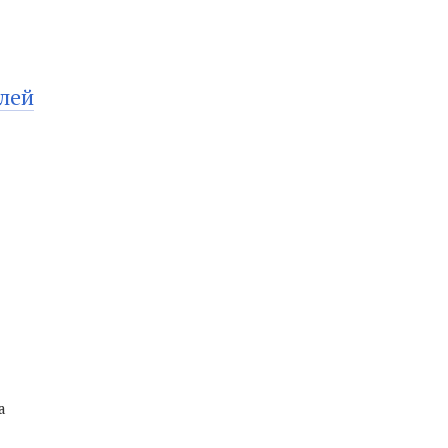
лей
а