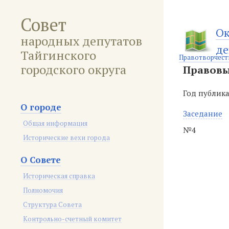
Совет
Ок
народных депутатов
де
Тайгинского
Правотворчест
городского округа
Правовы
Год публик
О городе
Заседание
Общая информация
№4
Исторические вехи города
О Совете
Историческая справка
Полномочия
Структура Совета
Контрольно-счетный комитет