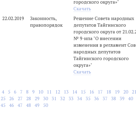
городского округа»"
Скачать
22.02.2019
Законность,
Решение Совета народных
правопорядок
депутатов Тайгинского
городского округа от 21.02.
№ 9-нпа "О внесении
изменения в регламент Сов
народных депутатов
Тайгинского городского
округа»"
Скачать
4
5
6
7
8
9
10
11
12
13
14
15
16
17
18
19
20
2
25
26
27
28
29
30
31
32
33
34
35
36
37
38
39
40
45
46
47
48
49
50