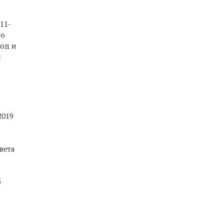
11-
го
год и
и
2019
вета
б