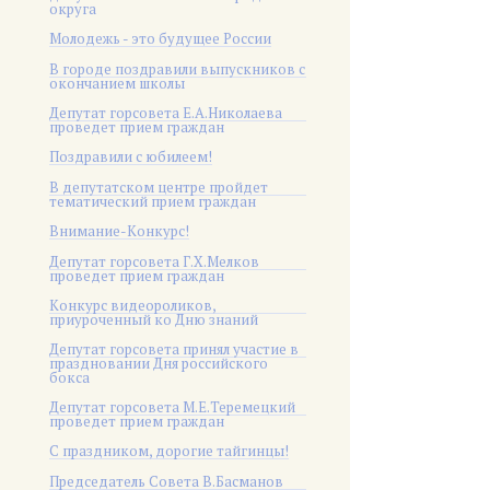
округа
Молодежь - это будущее России
В городе поздравили выпускников с
окончанием школы
Депутат горсовета Е.А.Николаева
проведет прием граждан
Поздравили с юбилеем!
В депутатском центре пройдет
тематический прием граждан
Внимание-Конкурс!
Депутат горсовета Г.Х.Мелков
проведет прием граждан
Конкурс видеороликов,
приуроченный ко Дню знаний
Депутат горсовета принял участие в
праздновании Дня российского
бокса
Депутат горсовета М.Е.Теремецкий
проведет прием граждан
С праздником, дорогие тайгинцы!
Председатель Совета В.Басманов