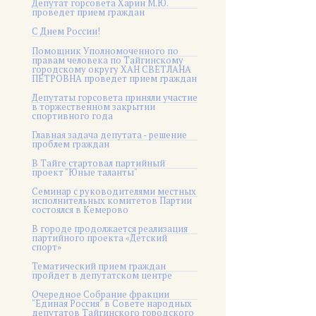
Депутат горсовета Харин М.Ю.
проведет прием граждан
С Днем России!
Помощник Уполномоченного по
правам человека по Тайгинскому
городскому округу ХАН СВЕТЛАНА
ПЕТРОВНА проведет прием граждан
Депутаты горсовета приняли участие
в торжественном закрытии
спортивного года
Главная задача депутата - решение
проблем граждан
В Тайге стартовал партийный
проект "Юные таланты"
Семинар с руководителями местных
исполнительных комитетов Партии
состоялся в Кемерово
В городе продолжается реализация
партийного проекта «Детский
спорт»
Тематический прием граждан
пройдет в депутатском центре
Очередное Собрание фракции
"Единая Россия" в Совете народных
депутатов Тайгинского городского