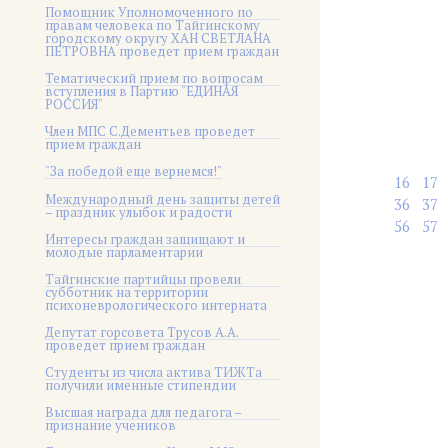
Помощник Уполномоченного по
правам человека по Тайгинскому
городскому округу ХАН СВЕТЛАНА
ПЕТРОВНА проведет прием граждан
Тематический прием по вопросам
вступления в Партию "ЕДИНАЯ
РОССИЯ"
Член МПС С.Дементьев проведет
прием граждан
"За победой еще вернемся!"
16
17
Международный день защиты детей
36
37
– праздник улыбок и радости
56
57
Интересы граждан защищают и
молодые парламентарии
Тайгинские партийцы провели
субботник на территории
психоневрологического интерната
Депутат горсовета Трусов А.А.
проведет прием граждан
Студенты из числа актива ТИЖТа
получили именные стипендии
Высшая награда для педагога –
признание учеников