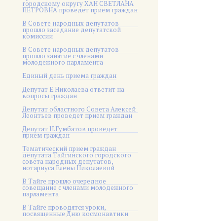
городскому округу ХАН СВЕТЛАНА
ПЕТРОВНА проведет прием граждан
В Совете народных депутатов
прошло заседание депутатской
комиссии
В Совете народных депутатов
прошло занятие с членами
молодежного парламента
Единый день приема граждан
Депутат Е.Николаева ответит на
вопросы граждан
Депутат областного Совета Алексей
Леонтьев проведет прием граждан
Депутат Н.Гумбатов проведет
прием граждан
Тематический прием граждан
депутата Тайгинского городского
совета народных депутатов,
нотариуса Елены Николаевой
В Тайге прошло очередное
совещание с членами молодежного
парламента
В Тайге проводятся уроки,
посвященные Дню космонавтики