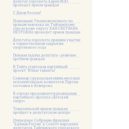
Депутат горсовета Харин М.Ю.
проведет прием граждан
С Днем России!
Помощник Уполномоченного по
правам человека по Тайгинскому
городскому округу ХАН СВЕТЛАНА
ПЕТРОВНА проведет прием граждан
Депутаты горсовета приняли участие
в торжественном закрытии
спортивного года
Главная задача депутата - решение
проблем граждан
В Тайге стартовал партийный
проект "Юные таланты"
Семинар с руководителями местных
исполнительных комитетов Партии
состоялся в Кемерово
В городе продолжается реализация
партийного проекта «Детский
спорт»
Тематический прием граждан
пройдет в депутатском центре
Очередное Собрание фракции
"Единая Россия" в Совете народных
депутатов Тайгинского городского