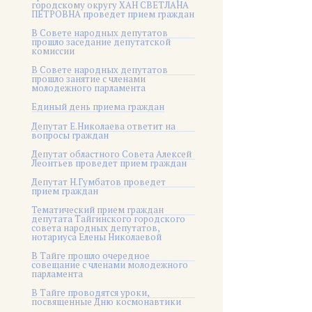
городскому округу ХАН СВЕТЛАНА
ПЕТРОВНА проведет прием граждан
В Совете народных депутатов
прошло заседание депутатской
комиссии
В Совете народных депутатов
прошло занятие с членами
молодежного парламента
Единый день приема граждан
Депутат Е.Николаева ответит на
вопросы граждан
Депутат областного Совета Алексей
Леонтьев проведет прием граждан
Депутат Н.Гумбатов проведет
прием граждан
Тематический прием граждан
депутата Тайгинского городского
совета народных депутатов,
нотариуса Елены Николаевой
В Тайге прошло очередное
совещание с членами молодежного
парламента
В Тайге проводятся уроки,
посвященные Дню космонавтики