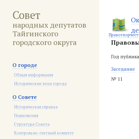
Совет
Ок
народных депутатов
де
Тайгинского
Правотворчест
городского округа
Правовы
Год публик
О городе
Заседание
Общая информация
№ 11
Исторические вехи города
О Совете
Историческая справка
Полномочия
Структура Совета
Контрольно-счетный комитет