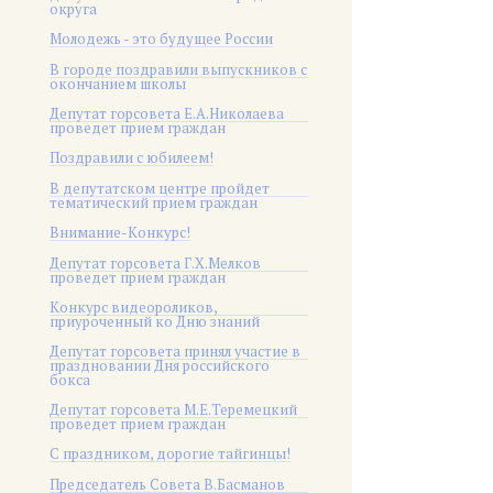
округа
Молодежь - это будущее России
В городе поздравили выпускников с
окончанием школы
Депутат горсовета Е.А.Николаева
проведет прием граждан
Поздравили с юбилеем!
В депутатском центре пройдет
тематический прием граждан
Внимание-Конкурс!
Депутат горсовета Г.Х.Мелков
проведет прием граждан
Конкурс видеороликов,
приуроченный ко Дню знаний
Депутат горсовета принял участие в
праздновании Дня российского
бокса
Депутат горсовета М.Е.Теремецкий
проведет прием граждан
С праздником, дорогие тайгинцы!
Председатель Совета В.Басманов