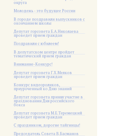
округа
Молодежь - это будущее России
В городе поздравили выпускников с
окончанием школы
Депутат горсовета Е.А.Николаева
проведет прием граждан
Поздравили с юбилеем!
В депутатском центре пройдет
тематический прием граждан
Внимание-Конкурс!
Депутат горсовета Г.Х.Мелков
проведет прием граждан
Конкурс видеороликов,
приуроченный ко Дню знаний
Депутат горсовета принял участие в
праздновании Дня российского
бокса
Депутат горсовета М.Е.Теремецкий
проведет прием граждан
С праздником, дорогие тайгинцы!
Председатель Совета В.Басманов