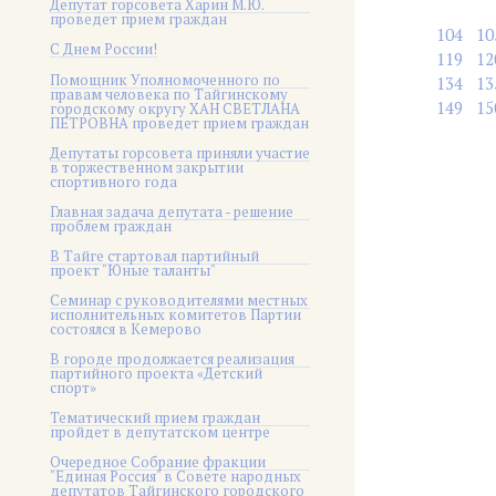
Депутат горсовета Харин М.Ю.
проведет прием граждан
104
10
С Днем России!
119
12
Помощник Уполномоченного по
134
13
правам человека по Тайгинскому
149
15
городскому округу ХАН СВЕТЛАНА
ПЕТРОВНА проведет прием граждан
Депутаты горсовета приняли участие
в торжественном закрытии
спортивного года
Главная задача депутата - решение
проблем граждан
В Тайге стартовал партийный
проект "Юные таланты"
Семинар с руководителями местных
исполнительных комитетов Партии
состоялся в Кемерово
В городе продолжается реализация
партийного проекта «Детский
спорт»
Тематический прием граждан
пройдет в депутатском центре
Очередное Собрание фракции
"Единая Россия" в Совете народных
депутатов Тайгинского городского