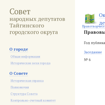
Совет
Ок
народных депутатов
де
Тайгинского
Правотворчест
городского округа
Правовы
Год публик
О городе
Заседание
Общая информация
№ 6
Исторические вехи города
О Совете
Историческая справка
Полномочия
Структура Совета
Контрольно-счетный комитет