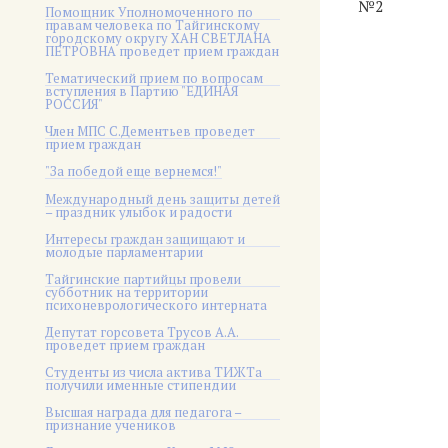
№2
Помощник Уполномоченного по
правам человека по Тайгинскому
городскому округу ХАН СВЕТЛАНА
ПЕТРОВНА проведет прием граждан
Тематический прием по вопросам
вступления в Партию "ЕДИНАЯ
РОССИЯ"
Член МПС С.Дементьев проведет
прием граждан
"За победой еще вернемся!"
Международный день защиты детей
– праздник улыбок и радости
Интересы граждан защищают и
молодые парламентарии
Тайгинские партийцы провели
субботник на территории
психоневрологического интерната
Депутат горсовета Трусов А.А.
проведет прием граждан
Студенты из числа актива ТИЖТа
получили именные стипендии
Высшая награда для педагога –
признание учеников