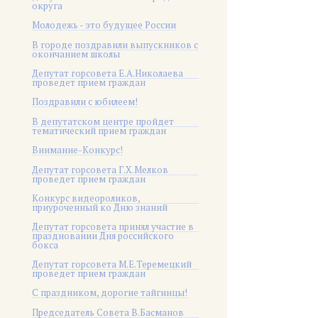
округа
Молодежь - это будущее России
В городе поздравили выпускников с
окончанием школы
Депутат горсовета Е.А.Николаева
проведет прием граждан
Поздравили с юбилеем!
В депутатском центре пройдет
тематический прием граждан
Внимание-Конкурс!
Депутат горсовета Г.Х.Мелков
проведет прием граждан
Конкурс видеороликов,
приуроченный ко Дню знаний
Депутат горсовета принял участие в
праздновании Дня российского
бокса
Депутат горсовета М.Е.Теремецкий
проведет прием граждан
С праздником, дорогие тайгинцы!
Председатель Совета В.Басманов