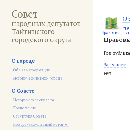
Совет
Ок
народных депутатов
де
Тайгинского
Правотворчест
городского округа
Правовы
Год публик
О городе
Заседание
Общая информация
№3
Исторические вехи города
О Совете
Историческая справка
Полномочия
Структура Совета
Контрольно-счетный комитет