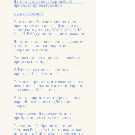
Депутат горсовета Харин М.Ю.
проведет прием граждан
С Днем России!
Помощник Уполномоченного по
правам человека по Тайгинскому
городскому округу ХАН СВЕТЛАНА
ПЕТРОВНА проведет прием граждан
Депутаты горсовета приняли участие
в торжественном закрытии
спортивного года
Главная задача депутата - решение
проблем граждан
В Тайге стартовал партийный
проект "Юные таланты"
Семинар с руководителями местных
исполнительных комитетов Партии
состоялся в Кемерово
В городе продолжается реализация
партийного проекта «Детский
спорт»
Тематический прием граждан
пройдет в депутатском центре
Очередное Собрание фракции
"Единая Россия" в Совете народных
депутатов Тайгинского городского