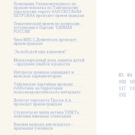
Помощник Уполномоченного по
правам человека по Тайгинскому
городскому округу ХАН СВЕТЛАНА
ПЕТРОВНА проведет прием граждан
Тематический прием по вопросам
вступления в Партию "ЕДИНАЯ
РОССИЯ"
Член МПС С.Дементьев проведет
прием граждан
"За победой еще вернемся!"
Международный день защиты детей
– праздник улыбок и радости
Интересы граждан защищают и
83
84
молодые парламентарии
102
10
Тайгинские партийцы провели
117
11
субботник на территории
психоневрологического интерната
132
Депутат горсовета Трусов А.А.
проведет прием граждан
Студенты из числа актива ТИЖТа
получили именные стипендии
Высшая награда для педагога –
признание учеников