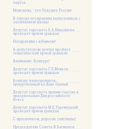
округа
Молодежь - это будущее России
В городе поздравили выпускников с
окончанием школы
Депутат горсовета Е.А.Николаева
проведет прием граждан
Поздравили с юбилеем!
В депутатском центре пройдет
тематический прием граждан
Внимание-Конкурс!
Депутат горсовета Г.Х.Мелков
проведет прием граждан
Конкурс видеороликов,
приуроченный ко Дню знаний
Депутат горсовета принял участие в
праздновании Дня российского
бокса
Депутат горсовета М.Е.Теремецкий
проведет прием граждан
С праздником, дорогие тайгинцы!
Председатель Совета В.Басманов