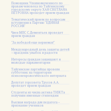
Помощник Уполномоченного по
правам человека по Тайгинскому
городскому округу ХАН СВЕТЛАНА
ПЕТРОВНА проведет прием граждан
Тематический прием по вопросам
вступления в Партию "ЕДИНАЯ
РОССИЯ"
Член МПС С.Дементьев проведет
прием граждан
"За победой еще вернемся!"
Международный день защиты детей
– праздник улыбок и радости
Интересы граждан защищают и
молодые парламентарии
Тайгинские партийцы провели
субботник на территории
психоневрологического интерната
Депутат горсовета Трусов А.А.
проведет прием граждан
Студенты из числа актива ТИЖТа
получили именные стипендии
Высшая награда для педагога –
признание учеников