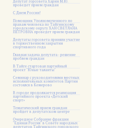
Депутат горсовета Харин М.Ю.
проведет прием граждан
С Днем России!
Помощник Уполномоченного по
правам человека по Тайгинскому
городскому округу ХАН СВЕТЛАНА
ПЕТРОВНА проведет прием граждан
Депутаты горсовета приняли участие
в торжественном закрытии
спортивного года
Главная задача депутата - решение
проблем граждан
В Тайге стартовал партийный
проект "Юные таланты"
Семинар с руководителями местных
исполнительных комитетов Партии
состоялся в Кемерово
В городе продолжается реализация
партийного проекта «Детский
спорт»
Тематический прием граждан
пройдет в депутатском центре
Очередное Собрание фракции
"Единая Россия" в Совете народных
депутатов Тайгинского городского