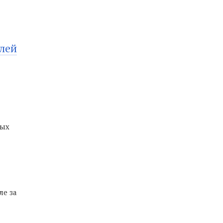
лей
ных
е за