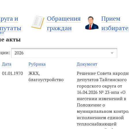
руга и
Обращения
Прием
путаты
граждан
избирате
во
е акты
ации:
2026
Дата
Рубрика
Документ
01.01.1970
ЖКХ,
Решение Совета народ
благоустройство
депутатов Тайгинского
городского округа от
16.04.2026 № 23-нпа «О
внесении изменений в
Положение о
муниципальном контрол
исполнением единой
теплоснабжающей