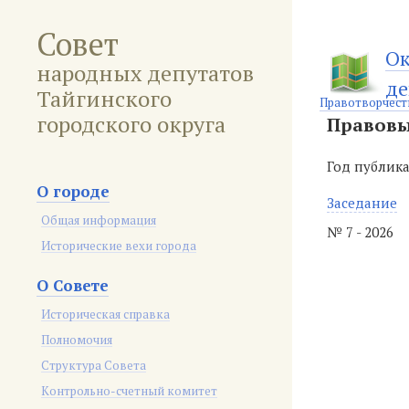
Совет
Ок
народных депутатов
де
Тайгинского
Правотворчест
городского округа
Правовы
Год публик
О городе
Заседание
Общая информация
№ 7 - 2026
Исторические вехи города
О Совете
Историческая справка
Полномочия
Структура Совета
Контрольно-счетный комитет