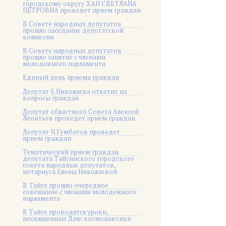
городскому округу ХАН СВЕТЛАНА
ПЕТРОВНА проведет прием граждан
В Совете народных депутатов
прошло заседание депутатской
комиссии
В Совете народных депутатов
прошло занятие с членами
молодежного парламента
Единый день приема граждан
Депутат Е.Николаева ответит на
вопросы граждан
Депутат областного Совета Алексей
Леонтьев проведет прием граждан
Депутат Н.Гумбатов проведет
прием граждан
Тематический прием граждан
депутата Тайгинского городского
совета народных депутатов,
нотариуса Елены Николаевой
В Тайге прошло очередное
совещание с членами молодежного
парламента
В Тайге проводятся уроки,
посвященные Дню космонавтики