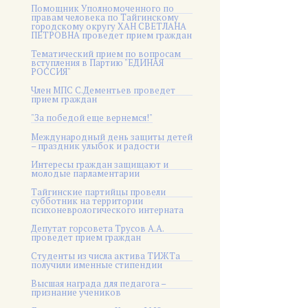
Помощник Уполномоченного по
правам человека по Тайгинскому
городскому округу ХАН СВЕТЛАНА
ПЕТРОВНА проведет прием граждан
Тематический прием по вопросам
вступления в Партию "ЕДИНАЯ
РОССИЯ"
Член МПС С.Дементьев проведет
прием граждан
"За победой еще вернемся!"
Международный день защиты детей
– праздник улыбок и радости
Интересы граждан защищают и
молодые парламентарии
Тайгинские партийцы провели
субботник на территории
психоневрологического интерната
Депутат горсовета Трусов А.А.
проведет прием граждан
Студенты из числа актива ТИЖТа
получили именные стипендии
Высшая награда для педагога –
признание учеников