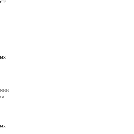
ств
ных
ании
ии
о
ных