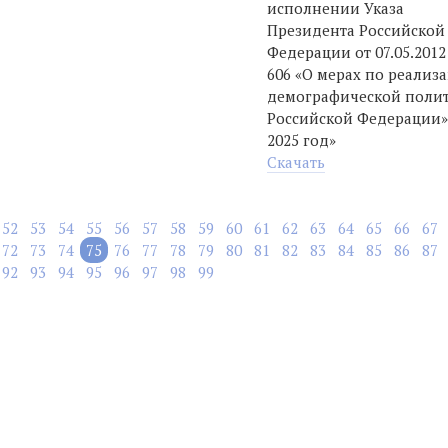
исполнении Указа
Президента Российской
Федерации от 07.05.201
606 «О мерах по реализ
демографической поли
Российской Федерации»
2025 год»
Скачать
52
53
54
55
56
57
58
59
60
61
62
63
64
65
66
67
72
73
74
75
76
77
78
79
80
81
82
83
84
85
86
87
92
93
94
95
96
97
98
99