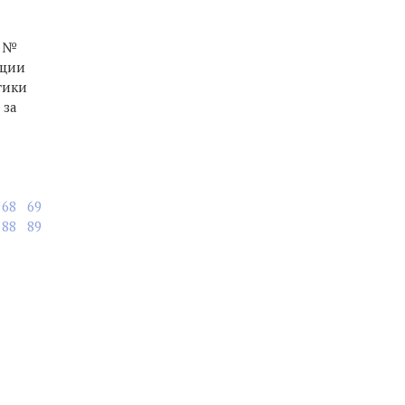
2 №
ации
тики
 за
68
69
88
89