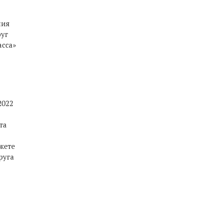
ния
руг
асса»
2022
та
жете
руга