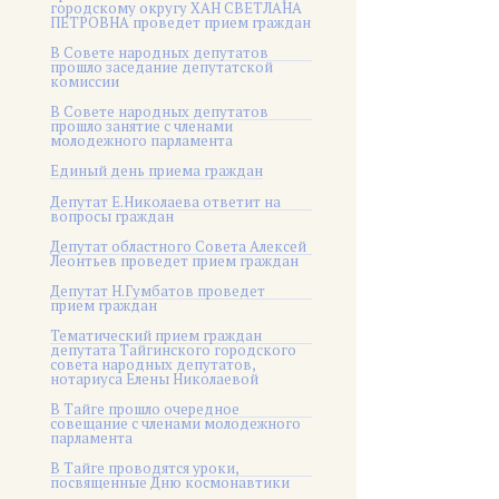
городскому округу ХАН СВЕТЛАНА
ПЕТРОВНА проведет прием граждан
В Совете народных депутатов
прошло заседание депутатской
комиссии
В Совете народных депутатов
прошло занятие с членами
молодежного парламента
Единый день приема граждан
Депутат Е.Николаева ответит на
вопросы граждан
Депутат областного Совета Алексей
Леонтьев проведет прием граждан
Депутат Н.Гумбатов проведет
прием граждан
Тематический прием граждан
депутата Тайгинского городского
совета народных депутатов,
нотариуса Елены Николаевой
В Тайге прошло очередное
совещание с членами молодежного
парламента
В Тайге проводятся уроки,
посвященные Дню космонавтики