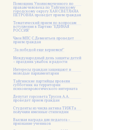
Помощник Уполномоченного по
правам человека по Тайгинскому
городскому округу ХАН СВЕТЛАНА
ПЕТРОВНА проведет прием граждан
Тематический прием по вопросам
вступления в Партию "ЕДИНАЯ
РОССИЯ"
Член МПС С.Дементьев проведет
прием граждан
"За победой еще вернемся!"
Международный день защиты детей
– праздник улыбок и радости
Интересы граждан защищают и
молодые парламентарии
Тайгинские партийцы провели
субботник на территории
психоневрологического интерната
Депутат горсовета Трусов А.А.
проведет прием граждан
Студенты из числа актива ТИЖТа
получили именные стипендии
Высшая награда для педагога –
признание учеников