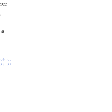
2022
в
кой
64
65
84
85