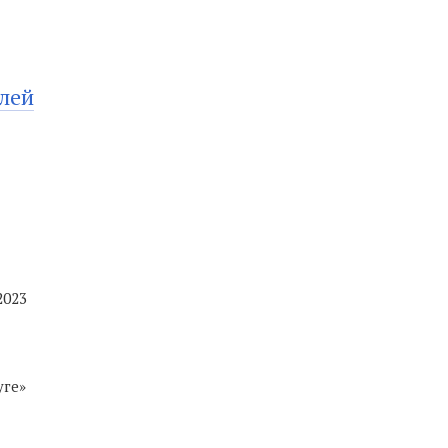
лей
2023
уге»