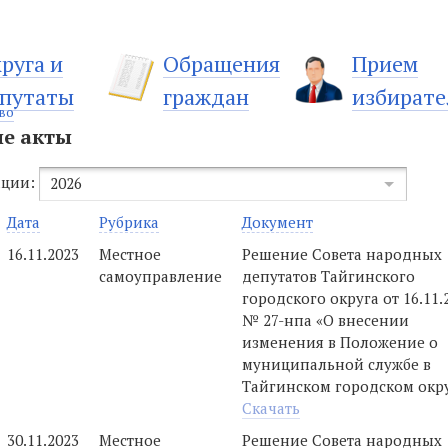
руга и
Обращения
Прием
путаты
граждан
избирате
во
е акты
ации:
2026
Дата
Рубрика
Документ
16.11.2023
Местное
Решение Совета народных
самоуправление
депутатов Тайгинского
городского округа от 16.11.
№ 27-нпа «О внесении
изменения в Положение о
муниципальной службе в
Тайгинском городском окр
Скачать
30.11.2023
Местное
Решение Совета народных