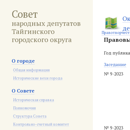
Совет
Ок
народных депутатов
де
Тайгинского
Правотворчест
городского округа
Правовы
Год публик
О городе
Заседание
Общая информация
№ 9-2023
Исторические вехи города
О Совете
Историческая справка
Полномочия
Структура Совета
Контрольно-счетный комитет
№ 9-2023