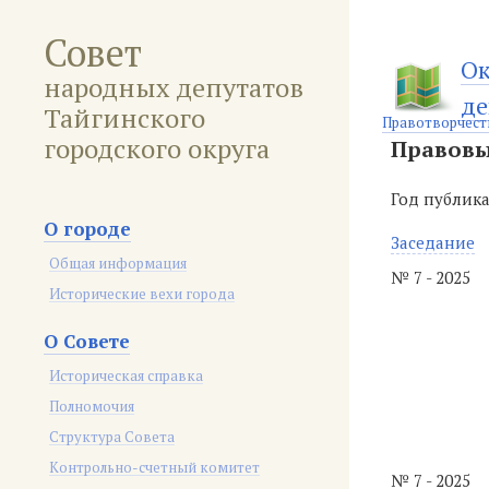
Совет
Ок
народных депутатов
де
Тайгинского
Правотворчест
городского округа
Правовы
Год публик
О городе
Заседание
Общая информация
№ 7 - 2025
Исторические вехи города
О Совете
Историческая справка
Полномочия
Структура Совета
Контрольно-счетный комитет
№ 7 - 2025