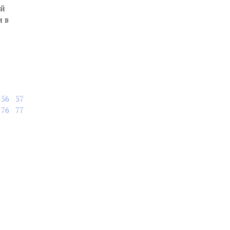
ей
 в
56
57
76
77