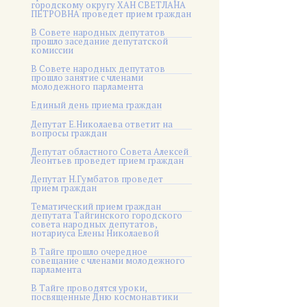
городскому округу ХАН СВЕТЛАНА
ПЕТРОВНА проведет прием граждан
В Совете народных депутатов
прошло заседание депутатской
комиссии
В Совете народных депутатов
прошло занятие с членами
молодежного парламента
Единый день приема граждан
Депутат Е.Николаева ответит на
вопросы граждан
Депутат областного Совета Алексей
Леонтьев проведет прием граждан
Депутат Н.Гумбатов проведет
прием граждан
Тематический прием граждан
депутата Тайгинского городского
совета народных депутатов,
нотариуса Елены Николаевой
В Тайге прошло очередное
совещание с членами молодежного
парламента
В Тайге проводятся уроки,
посвященные Дню космонавтики