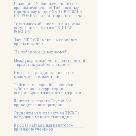
Помощник Уполномоченного по
правам человека по Тайгинскому
городскому округу ХАН СВЕТЛАНА
ПЕТРОВНА проведет прием граждан
Тематический прием по вопросам
вступления в Партию "ЕДИНАЯ
РОССИЯ"
Член МПС С.Дементьев проведет
прием граждан
"За победой еще вернемся!"
Международный день защиты детей
– праздник улыбок и радости
Интересы граждан защищают и
молодые парламентарии
Тайгинские партийцы провели
субботник на территории
психоневрологического интерната
Депутат горсовета Трусов А.А.
проведет прием граждан
Студенты из числа актива ТИЖТа
получили именные стипендии
Высшая награда для педагога –
признание учеников