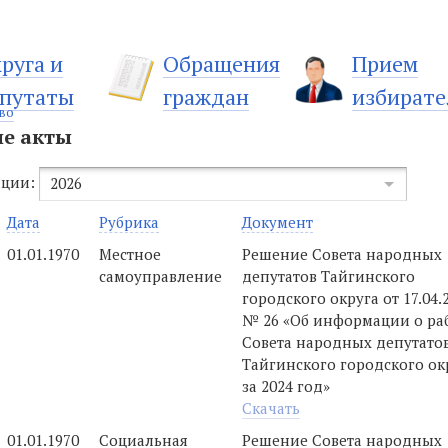
руга и
Обращения
Прием
путаты
граждан
избирате
во
е акты
ации:
2026
Дата
Рубрика
Документ
01.01.1970
Местное
Решение Совета народных
самоуправление
депутатов Тайгинского
городского округа от 17.04.
№ 26 «Об информации о ра
Совета народных депутато
Тайгинского городского ок
за 2024 год»
Скачать
01.01.1970
Социальная
Решение Совета народных