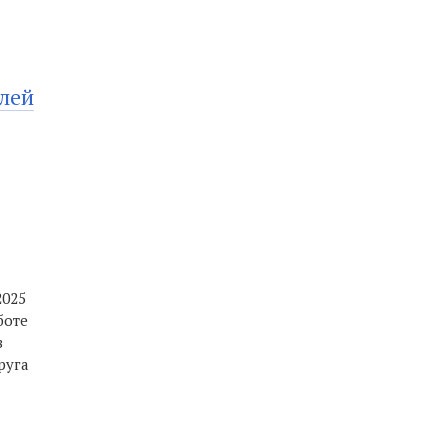
лей
2025
боте
в
руга