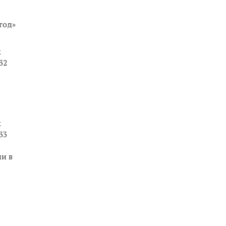
 год»
х
32
х
33
и в