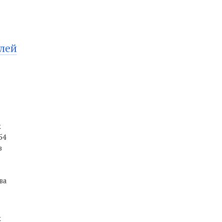
лей
х
54
в
ва
х