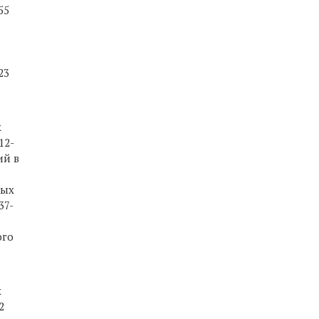
55
23
х
12-
ий в
ных
37-
ого
х
2