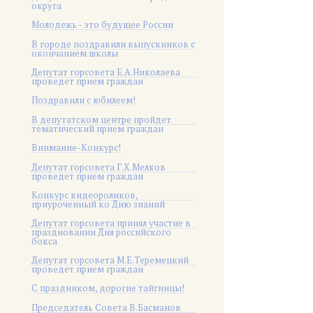
округа
Молодежь - это будущее России
В городе поздравили выпускников с
окончанием школы
Депутат горсовета Е.А.Николаева
проведет прием граждан
Поздравили с юбилеем!
В депутатском центре пройдет
тематический прием граждан
Внимание-Конкурс!
Депутат горсовета Г.Х.Мелков
проведет прием граждан
Конкурс видеороликов,
приуроченный ко Дню знаний
Депутат горсовета принял участие в
праздновании Дня российского
бокса
Депутат горсовета М.Е.Теремецкий
проведет прием граждан
С праздником, дорогие тайгинцы!
Председатель Совета В.Басманов