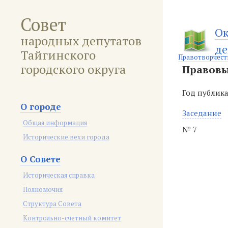
Совет
Ок
народных депутатов
де
Тайгинского
Правотворчест
городского округа
Правовы
Год публик
О городе
Заседание
Общая информация
№ 7
Исторические вехи города
О Совете
Историческая справка
Полномочия
Структура Совета
Контрольно-счетный комитет