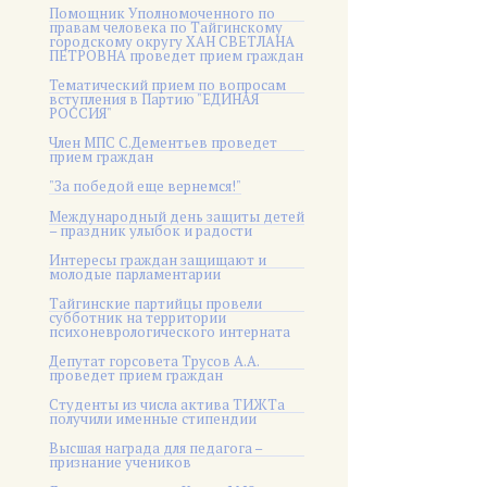
Помощник Уполномоченного по
правам человека по Тайгинскому
городскому округу ХАН СВЕТЛАНА
ПЕТРОВНА проведет прием граждан
Тематический прием по вопросам
вступления в Партию "ЕДИНАЯ
РОССИЯ"
Член МПС С.Дементьев проведет
прием граждан
"За победой еще вернемся!"
Международный день защиты детей
– праздник улыбок и радости
Интересы граждан защищают и
молодые парламентарии
Тайгинские партийцы провели
субботник на территории
психоневрологического интерната
Депутат горсовета Трусов А.А.
проведет прием граждан
Студенты из числа актива ТИЖТа
получили именные стипендии
Высшая награда для педагога –
признание учеников