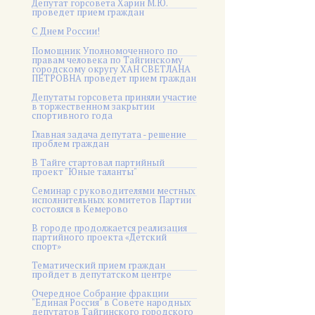
Депутат горсовета Харин М.Ю.
проведет прием граждан
С Днем России!
Помощник Уполномоченного по
правам человека по Тайгинскому
городскому округу ХАН СВЕТЛАНА
ПЕТРОВНА проведет прием граждан
Депутаты горсовета приняли участие
в торжественном закрытии
спортивного года
Главная задача депутата - решение
проблем граждан
В Тайге стартовал партийный
проект "Юные таланты"
Семинар с руководителями местных
исполнительных комитетов Партии
состоялся в Кемерово
В городе продолжается реализация
партийного проекта «Детский
спорт»
Тематический прием граждан
пройдет в депутатском центре
Очередное Собрание фракции
"Единая Россия" в Совете народных
депутатов Тайгинского городского