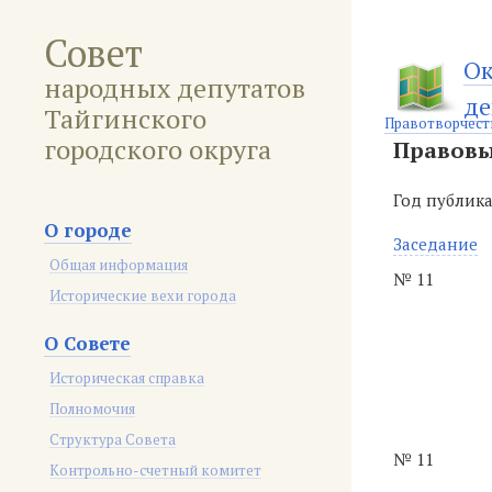
Совет
Ок
народных депутатов
де
Тайгинского
Правотворчест
городского округа
Правовы
Год публик
О городе
Заседание
Общая информация
№ 11
Исторические вехи города
О Совете
Историческая справка
Полномочия
Структура Совета
№ 11
Контрольно-счетный комитет