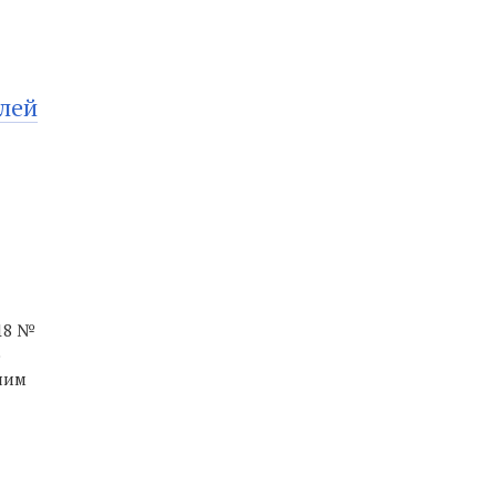
лей
018 №
о
ним