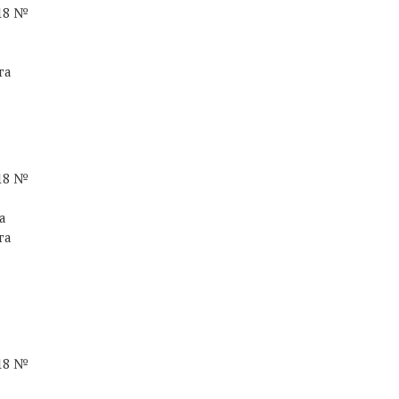
018 №
га
018 №
а
га
018 №