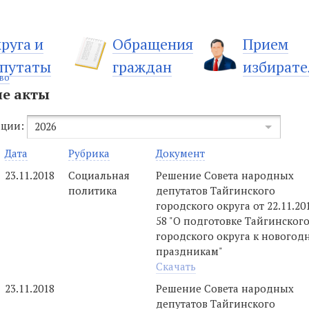
руга и
Обращения
Прием
путаты
граждан
избирате
во
е акты
ации:
2026
Дата
Рубрика
Документ
23.11.2018
Социальная
Решение Совета народных
политика
депутатов Тайгинского
городского округа от 22.11.2
58 "О подготовке Тайгинског
городского округа к новогод
праздникам"
Скачать
23.11.2018
Решение Совета народных
депутатов Тайгинского