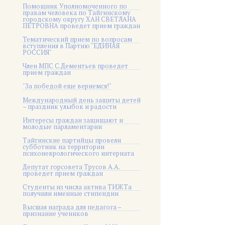
Помощник Уполномоченного по
правам человека по Тайгинскому
городскому округу ХАН СВЕТЛАНА
ПЕТРОВНА проведет прием граждан
Тематический прием по вопросам
вступления в Партию "ЕДИНАЯ
РОССИЯ"
Член МПС С.Дементьев проведет
прием граждан
"За победой еще вернемся!"
Международный день защиты детей
– праздник улыбок и радости
Интересы граждан защищают и
молодые парламентарии
Тайгинские партийцы провели
субботник на территории
психоневрологического интерната
Депутат горсовета Трусов А.А.
проведет прием граждан
Студенты из числа актива ТИЖТа
получили именные стипендии
Высшая награда для педагога –
признание учеников