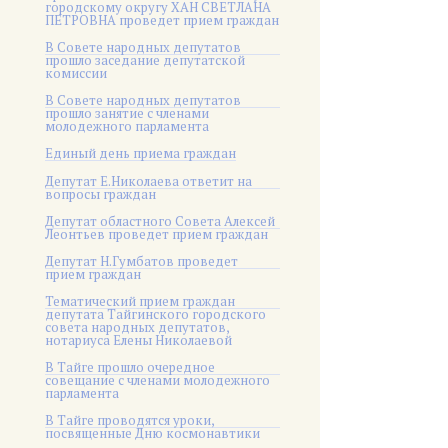
городскому округу ХАН СВЕТЛАНА
ПЕТРОВНА проведет прием граждан
В Совете народных депутатов
прошло заседание депутатской
комиссии
В Совете народных депутатов
прошло занятие с членами
молодежного парламента
Единый день приема граждан
Депутат Е.Николаева ответит на
вопросы граждан
Депутат областного Совета Алексей
Леонтьев проведет прием граждан
Депутат Н.Гумбатов проведет
прием граждан
Тематический прием граждан
депутата Тайгинского городского
совета народных депутатов,
нотариуса Елены Николаевой
В Тайге прошло очередное
совещание с членами молодежного
парламента
В Тайге проводятся уроки,
посвященные Дню космонавтики