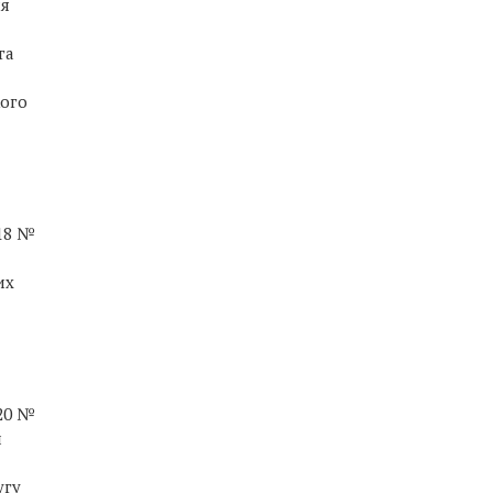
ия
га
кого
018 №
их
020 №
и
угу